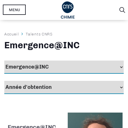
Aller
MENU
au
contenu
principal
Fil
Accueil
Talents CNRS
d'Ariane
Emergence@INC
Emergence@INC