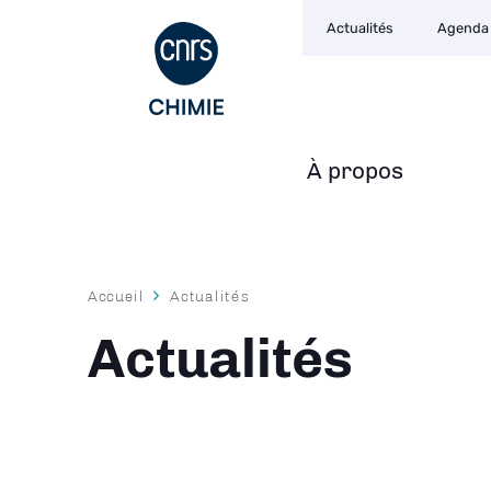
Navigation
Aller
Actualités
Agenda
secondaire
au
contenu
principal
À propos
Navigation
principale
Fil
Accueil
Actualités
d'Ariane
Actualités