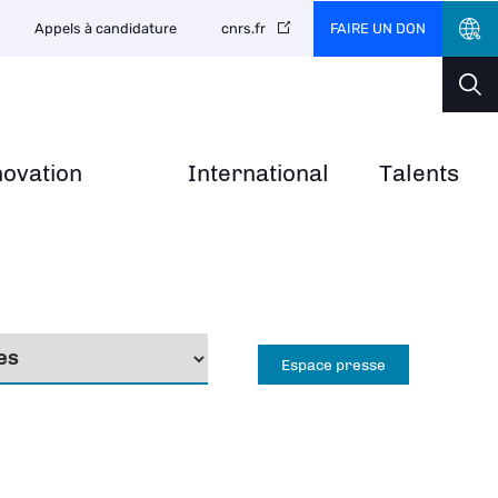
FAIRE UN DON
Appels à candidature
cnrs.fr
novation
International
Talents
Espace presse