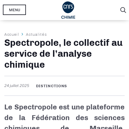
Aller
MENU
au
contenu
principal
Fil
Accueil
Actualités
Spectropole, le collectif au
d'Ariane
service de l’analyse
chimique
24 juillet 2025
DISTINCTIONS
Le Spectropole est une plateforme
de la Fédération des sciences
chimiques de Marseille,