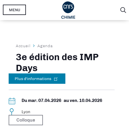
Aller
MENU
au
contenu
principal
Fil
Accueil
Agenda
d'Ariane
3e édition des IMP
Days
Plus d'informations
Du
mar. 07.04.2026
au
ven. 10.04.2026
Lyon
Colloque