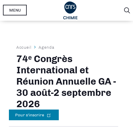
Aller
MENU
au
contenu
principal
Fil
Accueil
Agenda
d'Ariane
74ᵉ Congrès
International et
Réunion Annuelle GA -
30 août-2 septembre
2026
Pour s'inscrire