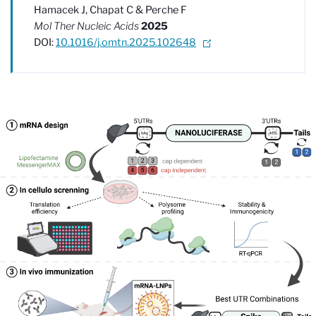
Hamacek J, Chapat C & Perche F
Mol Ther Nucleic Acids
2025
DOI:
10.1016/j.omtn.2025.102648