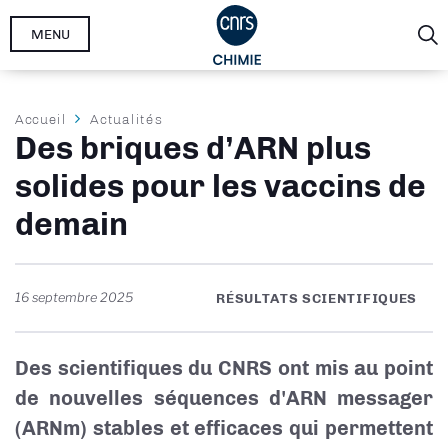
Aller
MENU
au
contenu
principal
Fil
Accueil
Actualités
Des briques d’ARN plus
d'Ariane
solides pour les vaccins de
demain
16 septembre 2025
RÉSULTATS SCIENTIFIQUES
Des scientifiques du CNRS ont mis au point
de nouvelles séquences d'ARN messager
(ARNm) stables et efficaces qui permettent