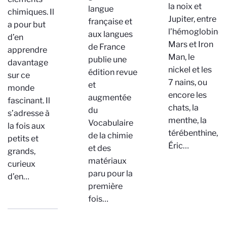
la noix et
langue
chimiques. Il
Jupiter, entre
française et
a pour but
l’hémoglobine,
aux langues
d’en
Mars et Iron
de France
apprendre
Man, le
publie une
davantage
nickel et les
édition revue
sur ce
7 nains, ou
et
monde
encore les
augmentée
fascinant. Il
chats, la
du
s’adresse à
menthe, la
Vocabulaire
la fois aux
térébenthine,
de la chimie
petits et
Éric…
et des
grands,
matériaux
curieux
paru pour la
d’en…
première
fois…