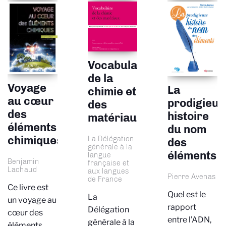
Vocabulaire
de la
Voyage
La
chimie et
au cœur
prodigieus
des
des
histoire
matériaux
éléments
du nom
chimiques
La Délégation
des
générale à la
éléments
langue
Benjamin
française et
Lachaud
aux langues
Pierre Avenas
de France
Ce livre est
Quel est le
La
un voyage au
rapport
Délégation
cœur des
entre l’ADN,
générale à la
éléments