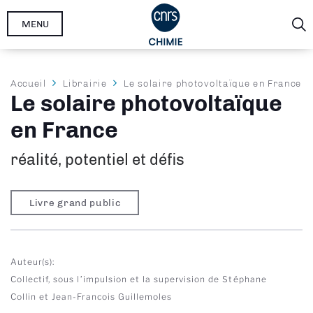
Aller
MENU
au
contenu
principal
Fil
Accueil
Librairie
Le solaire photovoltaïque en France
Le solaire photovoltaïque
d'Ariane
en France
réalité, potentiel et défis
Livre grand public
Auteur(s)
Collectif, sous l’impulsion et la supervision de Stéphane
Collin et Jean-Francois Guillemoles