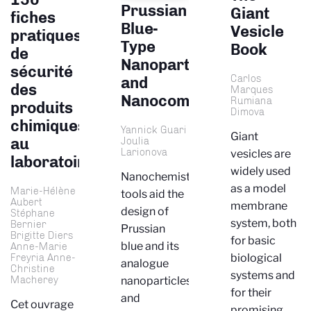
Prussian
Giant
fiches
Blue-
Vesicle
pratiques
Type
Book
de
Nanoparticles
sécurité
Carlos
and
des
Marques
Nanocomposites
Rumiana
produits
Dimova
chimiques
Yannick Guari
Giant
au
Joulia
Larionova
vesicles are
laboratoire
widely used
Nanochemistry
as a model
Marie-Hélène
tools aid the
Aubert
membrane
design of
Stéphane
system, both
Bernier
Prussian
Brigitte Diers
for basic
blue and its
Anne-Marie
biological
Freyria Anne-
analogue
Christine
systems and
Macherey
nanoparticles
for their
and
Cet ouvrage
promising