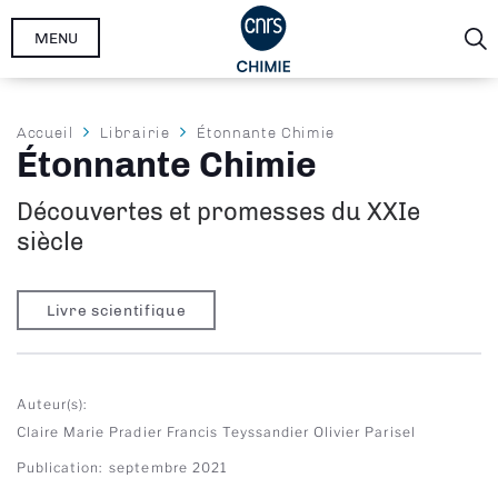
Aller
MENU
au
contenu
principal
Fil
Accueil
Librairie
Étonnante Chimie
Étonnante Chimie
d'Ariane
Découvertes et promesses du XXIe
siècle
Livre scientifique
Auteur(s)
Claire Marie Pradier
Francis Teyssandier
Olivier Parisel
Publication
septembre 2021