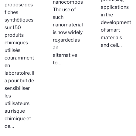
nanocomposites.
propose des
applications
The use of
fiches
in the
such
synthétiques
development
nanomaterials
sur 150
of smart
is now widely
produits
materials
regarded as
chimiques
and cell…
an
utilisés
alternative
couramment
to…
en
laboratoire. Il
a pour but de
sensibiliser
les
utilisateurs
au risque
chimique et
de…