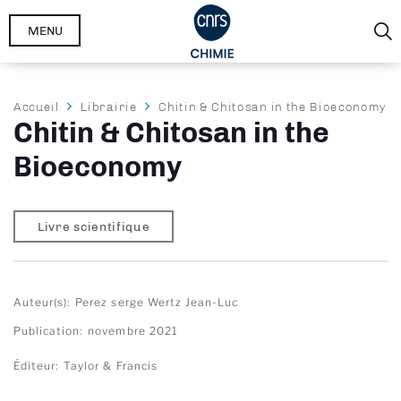
Aller
MENU
au
contenu
principal
Fil
Accueil
Librairie
Chitin & Chitosan in the Bioeconomy
Chitin & Chitosan in the
d'Ariane
Bioeconomy
Livre scientifique
Auteur(s)
Perez serge
Wertz Jean-Luc
Publication
novembre 2021
Éditeur
Taylor & Francis