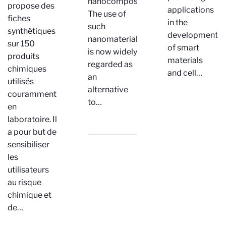
nanocomposites.
propose des
applications
The use of
fiches
in the
such
synthétiques
development
nanomaterials
sur 150
of smart
is now widely
produits
materials
regarded as
chimiques
and cell…
an
utilisés
alternative
couramment
to…
en
laboratoire. Il
a pour but de
sensibiliser
les
utilisateurs
au risque
chimique et
de…