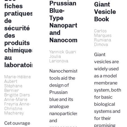
Prussian
Giant
fiches
Blue-
Vesicle
pratiques
Type
Book
de
Nanoparticles
sécurité
Carlos
and
des
Marques
Nanocomposites
Rumiana
produits
Dimova
chimiques
Yannick Guari
Giant
au
Joulia
Larionova
vesicles are
laboratoire
widely used
Nanochemistry
as a model
Marie-Hélène
tools aid the
Aubert
membrane
design of
Stéphane
system, both
Bernier
Prussian
Brigitte Diers
for basic
blue and its
Anne-Marie
biological
Freyria Anne-
analogue
Christine
systems and
Macherey
nanoparticles
for their
and
Cet ouvrage
promising