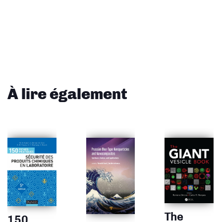
À lire également
The
150