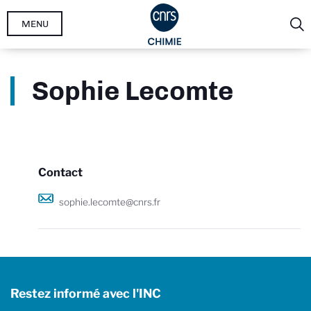
Aller
MENU
au
contenu
principal
Sophie Lecomte
Contact
sophie.lecomte@cnrs.fr
Restez informé avec l'INC