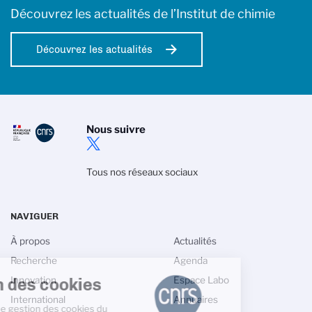
Découvrez les actualités de l’Institut de chimie
Découvrez les actualités
Nous suivre
Tous nos réseaux sociaux
NAVIGUER
À propos
Actualités
Recherche
Agenda
tion des cookies
Innovation
Espace Labo
International
Annuaires
itique de gestion des cookies du