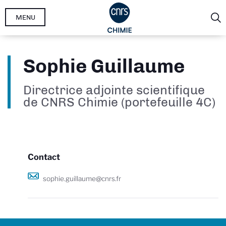
Aller
MENU
au
contenu
principal
Sophie Guillaume
Directrice adjointe scientifique
de CNRS Chimie (portefeuille 4C)
Contact
sophie.guillaume@cnrs.fr