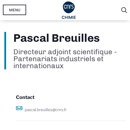
Aller
MENU
au
contenu
principal
Pascal Breuilles
Directeur adjoint scientifique -
Partenariats industriels et
internationaux
Contact
pascal.breuilles@cnrs.fr