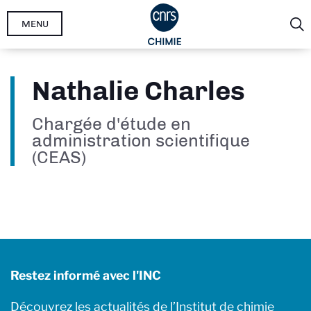
Aller
MENU
au
contenu
principal
Nathalie Charles
Chargée d'étude en
administration scientifique
(CEAS)
Restez informé avec l'INC
Découvrez les actualités de l’Institut de chimie