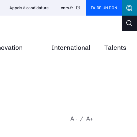
FAIRE UN DON
Appels à candidature
cnrs.fr
novation
International
Talents
A
A
-
+