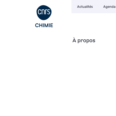
Navigation
Aller
Actualités
Agenda
secondaire
au
contenu
principal
À propos
Navigation
principale