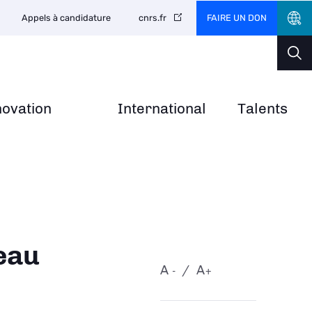
FAIRE UN DON
Appels à candidature
cnrs.fr
novation
International
Talents
eau
A
A
-
+