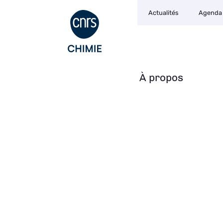
Navigation
Aller
Actualités
Agenda
secondaire
au
contenu
principal
À propos
Navigation
principale