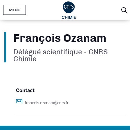
Aller
MENU
au
contenu
principal
François Ozanam
Délégué scientifique - CNRS
Chimie
Contact
francois.ozanam@cnrs.fr