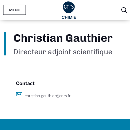
Aller
MENU
au
contenu
principal
Christian Gauthier
Directeur adjoint scientifique
Contact
christian.gauthier@cnrs.fr