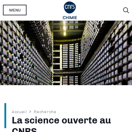
Aller
MENU
au
contenu
principal
Fil
Accueil
Recherche
La science ouverte au
d'Ariane
CNRS