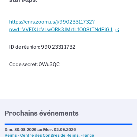
https://cnrs.zoom.us/j/99023311732?
pwd=VVFlXJeVLwORk3JMrtLfO08tTNdPiG.1
ID de réunion: 990 2331 1732
Code secret: 0Wu3QC
Prochains événements
Dim. 30.08.2026
au
Mer. 02.09.2026
Reims - Centre des Congrès de Reims, France