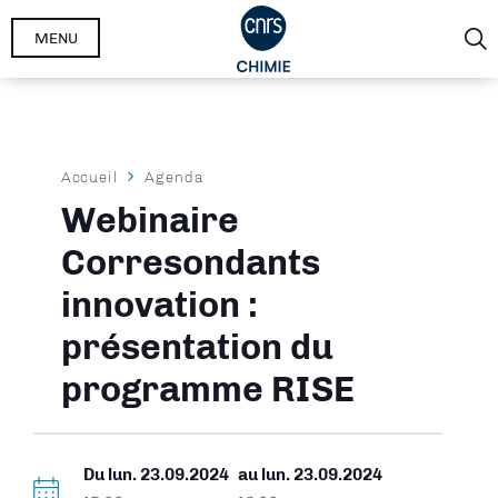
Aller
MENU
au
contenu
principal
Fil
Accueil
Agenda
d'Ariane
Webinaire
Corresondants
innovation :
présentation du
programme RISE
Du
lun. 23.09.2024
au
lun. 23.09.2024