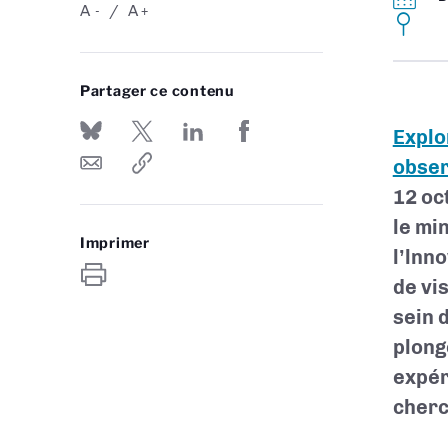
A
A
-
+
Partager ce contenu
Explo
obser
12 oc
le mi
Imprimer
l’lnn
de vi
sein 
plong
expér
cherc