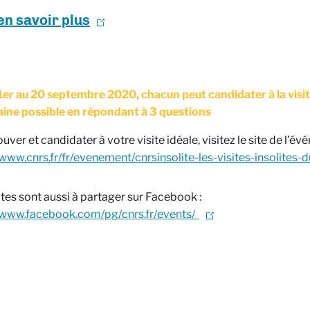
en savoir plus
1er au 20 septembre 2020, chacun peut candidater à la visite 
ine possible en répondant à 3 questions
uver et candidater à votre visite idéale, visitez le site de l’év
/www.cnrs.fr/fr/evenement/cnrsinsolite-les-visites-insolites-
ites sont aussi à partager sur Facebook :
//www.facebook.com/pg/cnrs.fr/events/