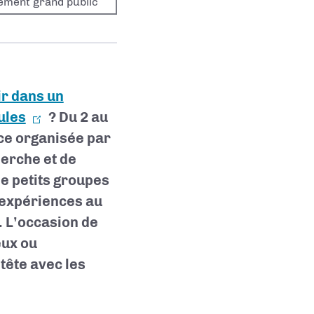
ement grand public
r dans un
ules
? Du 2 au
nce organisée par
herche et de
de petits groupes
s expériences au
. L’occasion de
eux ou
tête avec les