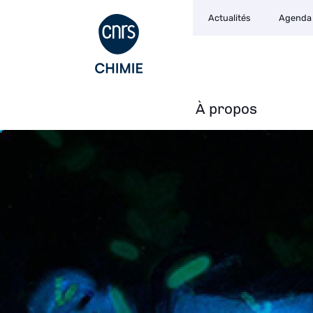
Navigation
Aller
Actualités
Agenda
secondaire
au
contenu
principal
À propos
Navigation
principale