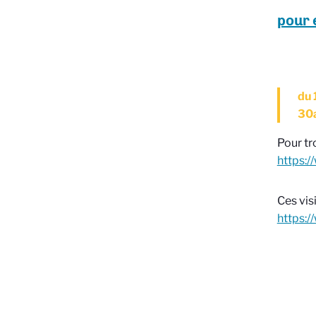
pour 
du 
30a
Pour tro
https:/
Ces vis
https: