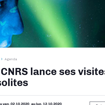
Agenda
ane
 CNRS lance ses visite
solites
Du
ven. 02.10.2020
au
lun. 12.10.2020