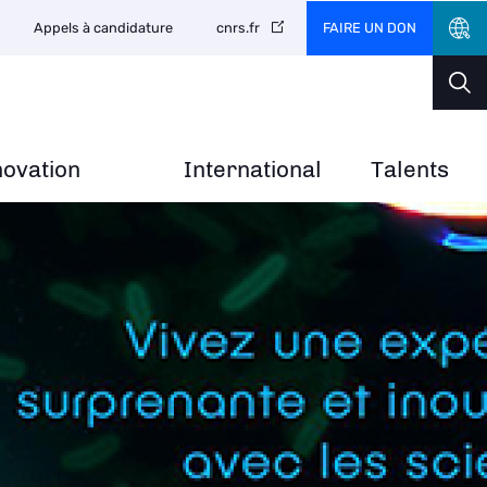
FAIRE UN DON
Appels à candidature
cnrs.fr
novation
International
Talents