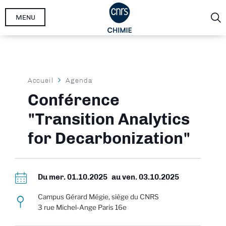
Aller
MENU
au
contenu
principal
Fil
Accueil
Agenda
d'Ariane
Conférence
"Transition Analytics
for Decarbonization"
Du
mer. 01.10.2025
au
ven. 03.10.2025
Campus Gérard Mégie, siège du CNRS
3 rue Michel-Ange Paris 16e