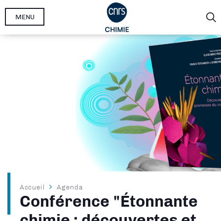
Aller
MENU
au
contenu
principal
Fil
Accueil
Agenda
Conférence "Étonnante
d'Ariane
chimie : découvertes et