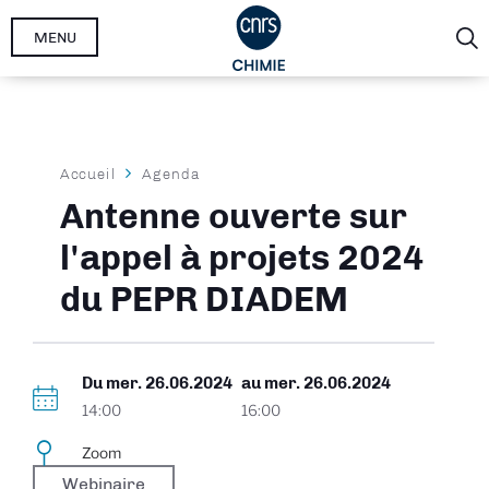
Aller
MENU
au
contenu
principal
Fil
Accueil
Agenda
d'Ariane
Antenne ouverte sur
l'appel à projets 2024
du PEPR DIADEM
Du
mer. 26.06.2024
au
mer. 26.06.2024
14:00
16:00
Zoom
Webinaire