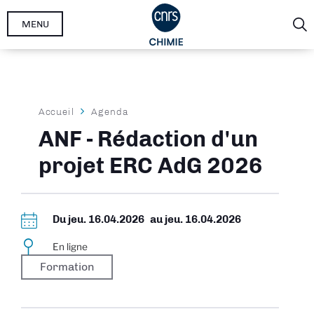
Aller
MENU
au
contenu
principal
Fil
Accueil
Agenda
d'Ariane
ANF - Rédaction d'un
projet ERC AdG 2026
Du
jeu. 16.04.2026
au
jeu. 16.04.2026
En ligne
Formation