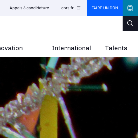
FAIRE UN DON
Appels à candidature
cnrs.fr
novation
International
Talents