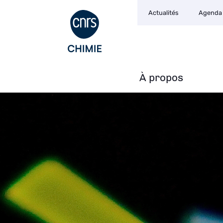
Navigation
Aller
Actualités
Agenda
secondaire
au
contenu
principal
À propos
Navigation
principale