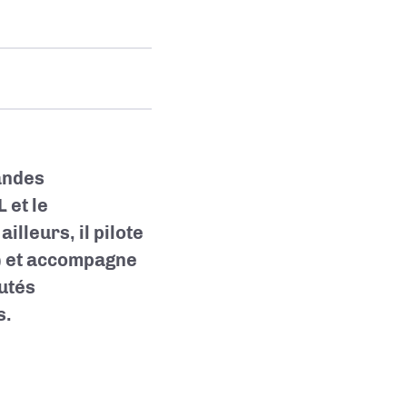
andes
 et le
lleurs, il pilote
R) et accompagne
utés
s.