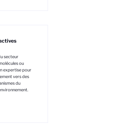
actives
du secteur
 molécules ou
son expertise pour
ppement vers des
canismes du
 environnement.