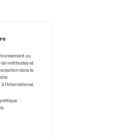
ire
environnement ou
me de méthodes et
exception dans le
ette
 l'international.
agnétique
la