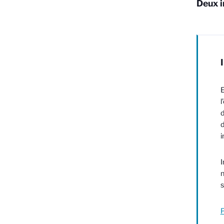
Deux i
E
l
d
d
i
I
n
s
P