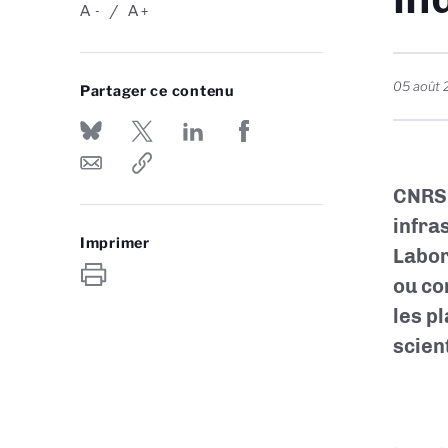
A
A
-
+
05 août
Partager ce contenu
CNRS 
infra
Imprimer
Labor
ou co
les p
scient