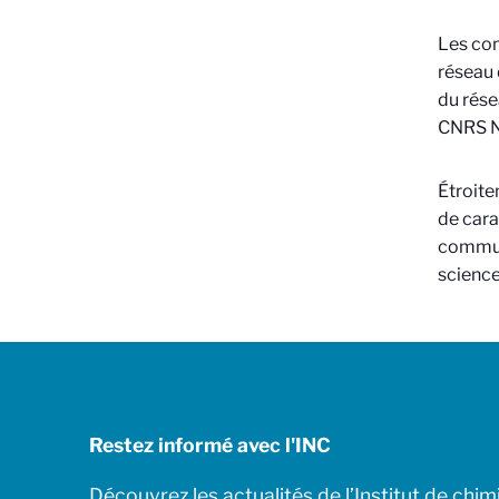
Les com
réseau 
du rése
CNRS Nu
Étroite
de cara
communa
science
Restez informé avec l'INC
Découvrez les actualités de l’Institut de chim