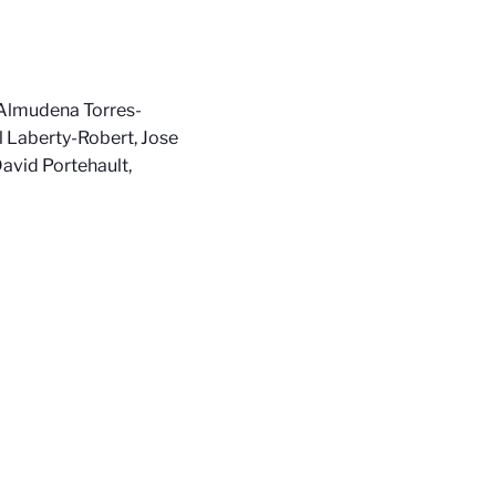
 Almudena Torres-
l Laberty-Robert, Jose
avid Portehault,