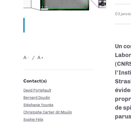
03 janvi
Un co
Labor
A
A
-
+
(CNRS
l’Ins
Stras
Contact(s)
évide
David Portehault
Bernard Doudin
propr
Stéphanie Younès
de sp
Christophe Cartier dit Moulin
parus
Sophie Félix