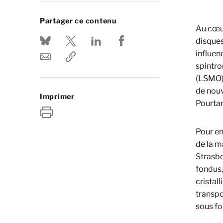
Partager ce contenu
Au cœur
disques
influen
spintro
(LSMO),
de nouv
Imprimer
Pourta
Pour en
de la m
Strasbo
fondus,
cristal
transpo
sous fo