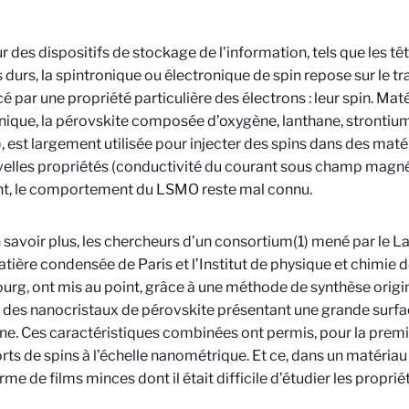
 des dispositifs de stockage de l'information, tels que les tê
 durs, la spintronique ou électronique de spin repose sur le tr
cé par une propriété particulière des électrons : leur spin.
Maté
nique, la pérovskite composée d’oxygène, lanthane, stronti
 est largement utilisée pour injecter des spins dans des matér
elles propriétés (conductivité du courant sous champ magné
nt, le comportement du LSMO reste mal connu.
 savoir plus, les chercheurs d’un consortium(1) mené par le L
atière condensée de Paris et l’Institut de physique et chimie
urg, ont mis au point, grâce à une méthode de synthèse origina
 des nanocristaux de pérovskite présentant une grande surfac
line. Ces caractéristiques combinées ont permis, pour la premi
rts de spins à l’échelle nanométrique. Et ce, dans un matériau
rme de films minces dont il était difficile d’étudier les proprié