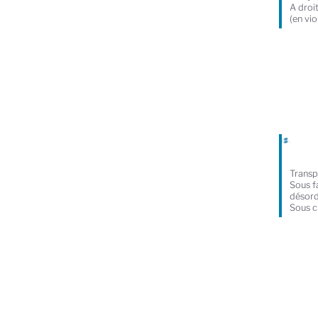
A droi
(en vio
Transp
Sous f
désord
Sous ch