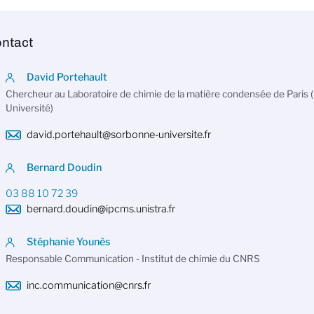
ntact
David Portehault
Chercheur au Laboratoire de chimie de la matière condensée de Pari
Université)
david.portehault@sorbonne-universite.fr
Bernard Doudin
03 88 10 72 39
bernard.doudin@ipcms.unistra.fr
Stéphanie Younès
Responsable Communication - Institut de chimie du CNRS
inc.communication@cnrs.fr