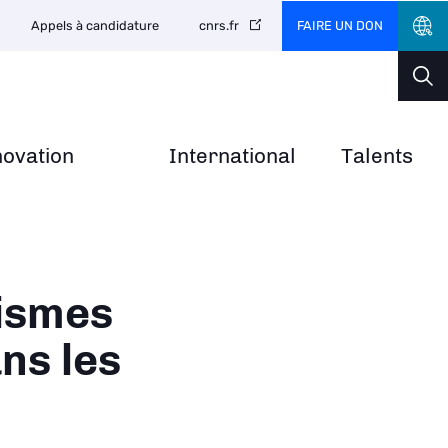
FAIRE UN DON
Appels à candidature
cnrs.fr
novation
International
Talents
nismes
ns les