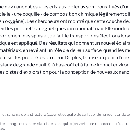
e de « nanocubes », les cristaux obtenus sont constitués d’u
cielle - une coquille - de composition chimique légèrement dif
en oxygène). Les chercheurs ont montré que cette couche de 
nt les propriétés magnétiques du nanomatériau. Elle modul
ortement des spins et, de fait, le transport des électrons lo
que est appliqué. Des résultats qui donnent un nouvel éclaira
matériaux, en révélant un rôle clé de leur surface, quand les 
ent sur les propriétés du cœur. De plus, la mise au point d’une
staux de grande qualité, à bas coût et à faible impact enviro
es pistes d’exploration pour la conception de nouveaux na
he : schéma de la structure (cœur et coquille de surface) du nanocristal de pé
.
tre : image du nanocristal et de sa coquille (en vert), par microscopie électr
ge.