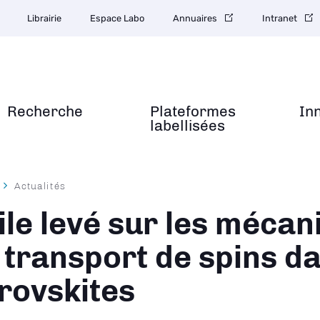
Librairie
Espace Labo
Annuaires
Intranet
Recherche
Plateformes
In
labellisées
Actualités
ane
ile levé sur les méca
 transport de spins da
rovskites