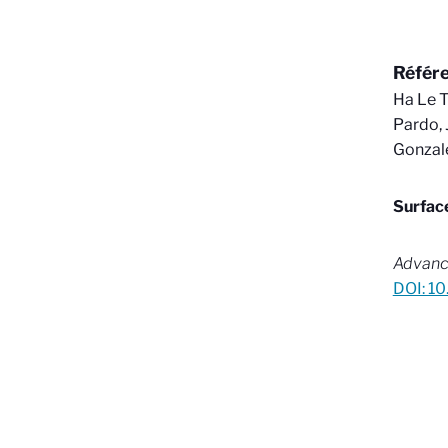
Référ
Ha Le T
Pardo, 
Gonzale
Surfac
Advanc
DOI: 1