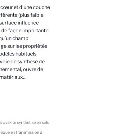
n cœur et d’une couche
férente (plus faible
surface influence
e de façon importante
rsqu’un champ
ge sur les propriétés
modèles habituels
 voie de synthèse de
nnemental, ouvre de
nomatériaux…
rovskite synthétisé en sels
onique en transmission à