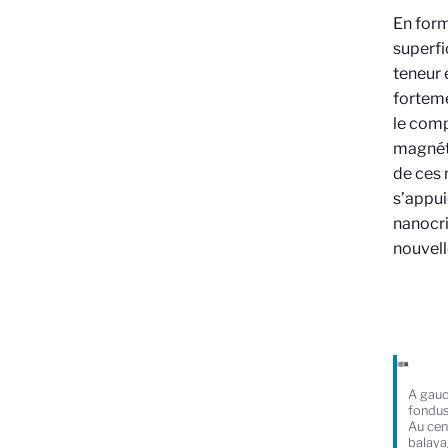
En form
superfi
teneur 
forteme
le comp
magnéti
de ces 
s’appui
nanocri
nouvell
A gauc
fondus
Au cen
balaya