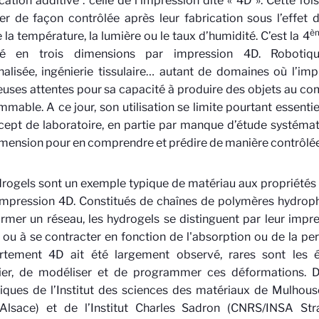
ication additive : celle de l’impression dite « 4D ». Cette foi
er de façon contrôlée après leur fabrication sous l’effet d
è
a température, la lumière ou le taux d’humidité. C’est la 4
é en trois dimensions par impression 4D. Robotiq
alisée, ingénierie tissulaire… autant de domaines où l’im
ses attentes pour sa capacité à produire des objets au co
mable. A ce jour, son utilisation se limite pourtant essent
ept de laboratoire, en partie par manque d’étude systémat
mension pour en comprendre et prédire de manière contrôlée 
rogels sont un exemple typique de matériau aux propriétés
impression 4D. Constitués de chaînes de polymères hydrophil
rmer un réseau, les hydrogels se distinguent par leur impr
 ou à se contracter en fonction de l'absorption ou de la per
tement 4D ait été largement observé, rares sont les 
fier, de modéliser et de programmer ces déformations. 
fiques de l’Institut des sciences des matériaux de Mulhou
Alsace) et de l’Institut Charles Sadron (CNRS/INSA Str