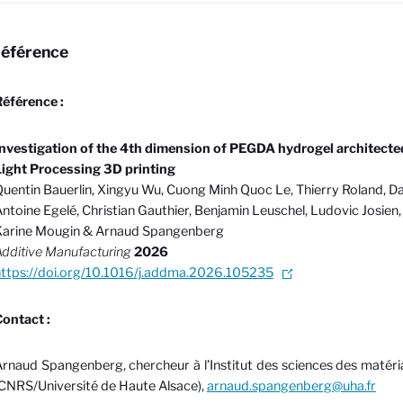
référence
éférence :
nvestigation of the 4th dimension of PEGDA hydrogel architected
ight Processing 3D printing
uentin Bauerlin, Xingyu Wu, Cuong Minh Quoc Le, Thierry Roland, Da
ntoine Egelé, Christian Gauthier, Benjamin Leuschel, Ludovic Josien,
Karine Mougin & Arnaud Spangenberg
dditive Manufacturing
2026
ttps://doi.org/10.1016/j.addma.2026.105235
ontact :
rnaud Spangenberg, chercheur à l’Institut des sciences des matér
CNRS/Université de Haute Alsace),
arnaud.spangenberg@uha.fr