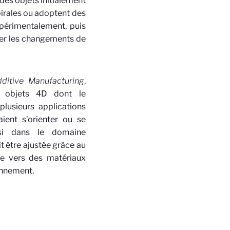
des objets initialement
spirales ou adoptent des
xpérimentalement, puis
per les changements de
dditive Manufacturing
,
s objets 4D dont le
lusieurs applications
ient s’orienter ou se
si dans le domaine
t être ajustée grâce au
te vers des matériaux
onnement.