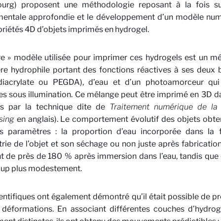
ourg) proposent une méthodologie reposant à la fois su
mentale approfondie et le développement d’un modèle numé
priétés 4D d’objets imprimés en hydrogel.
re » modèle utilisée pour imprimer ces hydrogels est un m
e hydrophile portant des fonctions réactives à ses deux b
)diacrylate ou PEGDA), d’eau et d’un photoamorceur qu
es sous illumination. Ce mélange peut être imprimé en 3D d
ées par la technique dite de
Traitement numérique de la 
sing
en anglais). Le comportement évolutif des objets obt
s paramètres : la proportion d’eau incorporée dans la fo
ie de l’objet et son séchage ou non juste après fabrication.
t de près de 180 % après immersion dans l’eau, tandis que
up plus modestement.
entifiques ont également démontré qu’il était possible de p
 déformations. En associant différentes couches d’hydrog