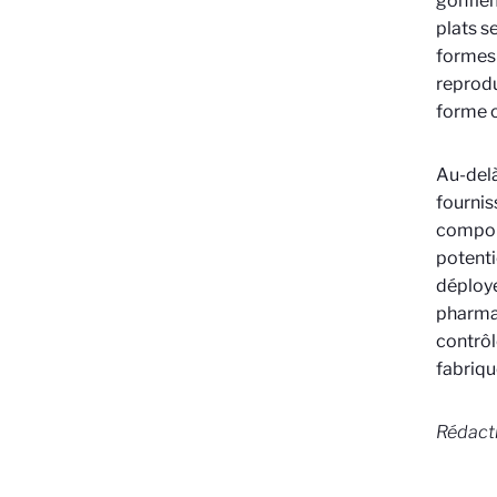
gonflem
plats s
formes 
reprodu
forme 
Au-del
fourni
compor
potent
déplo
pharmac
contrô
fabriqu
Rédactr