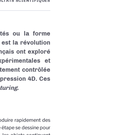
ULTATS SCIENTIFIQUES
tés ou la forme
 est la révolution
nçais ont exploré
périmentales et
itement contrôlée
mpression 4D. Ces
turing
.
roduire rapidement des
 étape se dessine pour