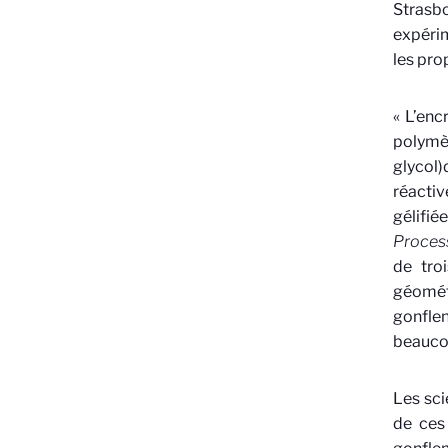
Strasb
expéri
les pro
« L’enc
polymèr
glycol
réactiv
gélifi
Proces
de troi
géométr
gonflen
beauco
Les sci
de ces