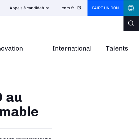
FAIRE UN DON
Appels à candidature
cnrs.fr
novation
International
Talents
D au
mable