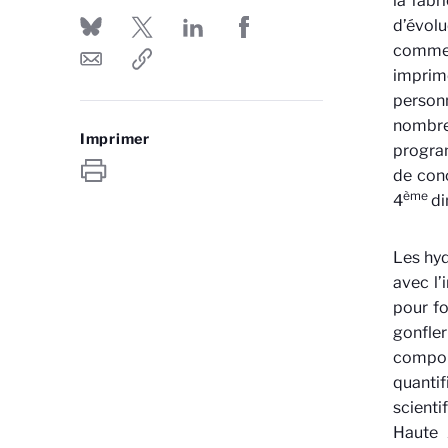
la fabr
d’évolu
comme l
imprim
personn
nombreu
Imprimer
program
de conc
ème
4
di
Les hyd
avec l’
pour fo
gonfler
compor
quanti
scienti
Haute 