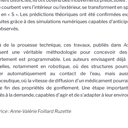
ent distinctes, ils ont obtenu des mouvements prédictibles : 
e courbent vers l’intérieur ou l’extérieur, se transforment en 
en « S ». Les prédictions théoriques ont été confirmées e
ites grâce à des simulations numériques capables d’antici
observés.
à de la prouesse technique, ces travaux, publiés dans
A
ssent une véritable méthodologie pour concevoir de
tement est programmable. Les auteurs envisagent déjà p
ielles, notamment en robotique, où des structures pourra
yer automatiquement au contact de l’eau, mais aus
eutique, où la vitesse de diffusion d’un médicament pourrai
le fin des propriétés de gonflement. Une étape importan
és à la demande, capables d’agir et de s’adapter à leur envir
ice : Anne-Valérie Foillard Ruzette