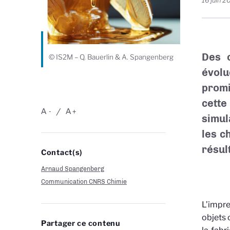
16 juin 2
Des 
© IS2M – Q. Bauerlin & A. Spangenberg
évolu
promi
cette
A
A
-
+
simul
les c
résul
Contact(s)
Arnaud Spangenberg
Communication CNRS Chimie
L’impre
objets 
Partager ce contenu