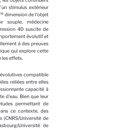
s, les objets continuent
’un stimulus extérieur
me
dimension de l’objet
ue souple, médecine
pression 4D suscite de
mportement évolutif et
iellement à des preuves
ique qui explore cette
les effets.
 évolutives compatible
es reliées entre elles
essionnante capacité à
te d'eau. Bien que leur
études permettant de
Dans ce contexte, des
se (CNRS/Université de
asbourg/Université de