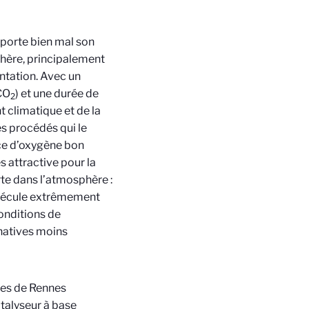
 porte bien mal son
phère, principalement
entation. Avec
un
CO
) et une durée de
2
 climatique et de la
s procédés qui le
rce d’oxygène bon
 attractive pour la
rte dans l’atmosphère :
molécule extrêmement
conditions de
natives moins
ques de Rennes
alyseur à base