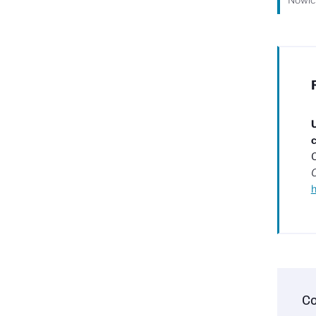
Nowic
U
c
O
Co