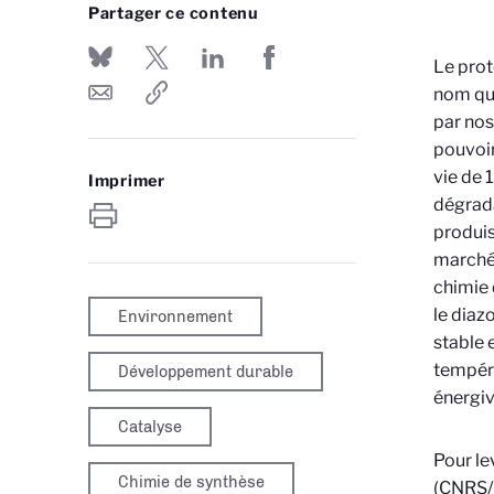
Partager ce contenu
Le
prot
nom qua
par nos
pouvoir
vie de 
Imprimer
dégrada
produis
marché 
chimie 
le diaz
Environnement
stable 
tempéra
Développement durable
énergiv
Catalyse
Pour le
Chimie de synthèse
(CNRS/