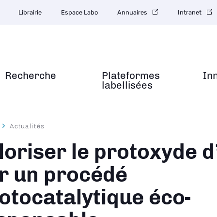
Librairie
Espace Labo
Annuaires
Intranet
Recherche
Plateformes
In
labellisées
Actualités
ane
loriser le protoxyde d
r un procédé
otocatalytique éco-