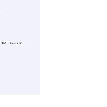
s
(CNRS/Université