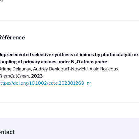
ki
Référence
nprecedented selective synthesis of imines by photocatalytic ox
oupling of primary amines under N
O atmosphere
2
riane Delaunay, Audrey Denicourt-Nowicki, Alain Roucoux
ChemCatChem
,
2023
https://doi.org/10.1002/cctc.202301269
ntact