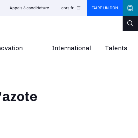
FAIRE UN DON
Appels à candidature
cnrs.fr
novation
International
Talents
’azote