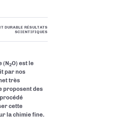
T DURABLE RÉSULTATS
SCIENTIFIQUES
e (N
O) est le
2
it par nos
het très
ue proposent des
n procédé
ser cette
r la chimie fine.