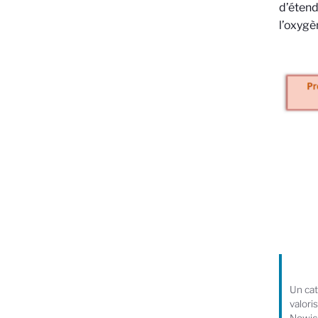
d’étend
l’oxygè
Un cat
valori