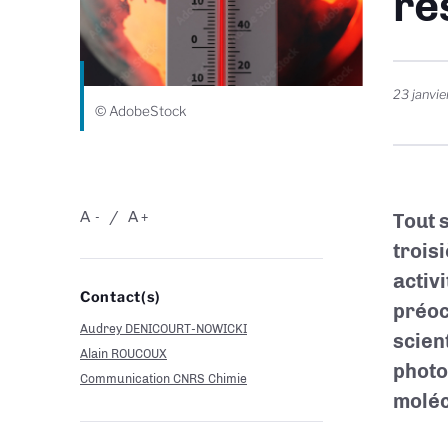
re
23 janvi
© AdobeStock
A
A
Tout 
-
+
trois
activi
Contact(s)
préoc
Audrey DENICOURT-NOWICKI
scien
Alain ROUCOUX
photo
Communication CNRS Chimie
moléc