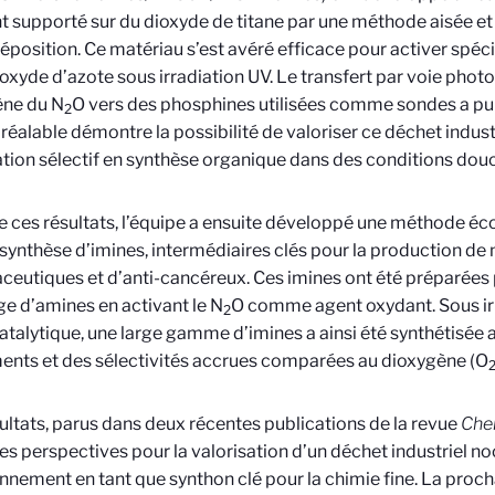
t supporté sur du dioxyde de titane par une méthode aisée et
position. Ce matériau s’est avéré efficace pour activer spéc
oxyde d’azote sous irradiation UV. Le transfert par voie phot
ène du N
O vers des phosphines utilisées comme sondes a pu
2
réalable démontre la possibilité de valoriser ce déchet indu
tion sélectif en synthèse organique dans des conditions dou
e ces résultats, l’équipe a ensuite développé une méthode é
 synthèse d’imines, intermédiaires clés pour la production de
eutiques et d’anti-cancéreux. Ces imines ont été préparées 
e d’amines en activant le N
O comme agent oxydant. Sous ir
2
talytique, une large gamme d’imines a ainsi été synthétisée 
nts et des sélectivités accrues comparées au dioxygène (O
ultats, parus dans deux récentes publications de la revue
Che
es perspectives pour la valorisation d’un déchet industriel no
onnement en tant que synthon clé pour la chimie fine. La proc