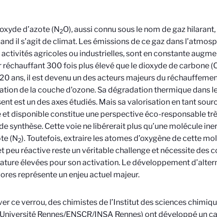
oxyde d’azote (N
O), aussi connu sous le nom de gaz hilarant,
2
nd il s’agit de climat. Les émissions de ce gaz dans l’atmos
 activités agricoles ou industrielles, sont en constante augm
 réchauffant 300 fois plus élevé que le dioxyde de carbone (
120 ans, il est devenu
un des acteurs majeurs du réchauffement
tion de la
couche d'ozone.
Sa dégradation thermique dans le
ent est un des axes étudiés. Mais sa valorisation en tant sou
et disponible constitue une perspective éco-responsable très
de synthèse. Cette voie ne libérerait plus qu’une molécule ine
ote (N
). Toutefois, extraire les atomes d’oxygène de cette 
2
et peu réactive reste un véritable challenge et nécessite des 
ture élevées pour son activation. Le développement d’alter
ores représente un enjeu actuel majeur.
ver ce verrou, des chimistes de l’Institut des sciences chimi
Université Rennes/ENSCR/INSA Rennes) ont développé un cat