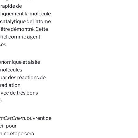
 rapide de
ifiquement la molécule
ocatalytique de l’atome
 être démontré. Cette
striel comme agent
ces.
conomique et aisée
 molécules
par des réactions de
radiation
avec de très bons
).
2
mCatChem,
ouvrent de
cif pour
haine étape sera