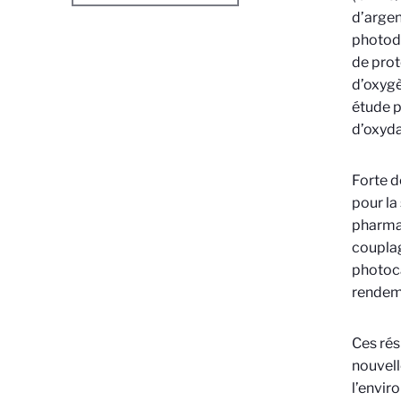
d’argen
photodé
de prot
d’oxyg
étude p
d’oxyda
Forte d
pour la
pharmac
couplag
photoca
rendeme
Ces rés
nouvell
l’envir