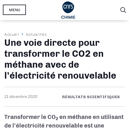
Aller
MENU
au
contenu
principal
Fil
Accueil
Actualités
Une voie directe pour
d'Ariane
transformer le CO2 en
méthane avec de
l’électricité renouvelable
21 décembre 2020
RÉSULTATS SCIENTIFIQUES
Transformer le CO
en méthane en utilisant
2
de l’électricité renouvelable est une