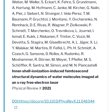
Weber, M. Weller, S. Eckart, K. Fehre, S. Grundmann,
A. Hartung, M. Hofmann, C. Janke, M. Kircher, G. Nalin,
A. Pier, J. Siebert, N. Strenger, I. Vela-Perez, T. M.
Baumann, P. Grychtol, J. Montano, Y. Ovcharenko, N.
Rennhack, D. E. Rivas, R. Wagner, P. Ziolkowski, P.
Schmidt, T. Marchenko, O. Travnikova, L. Journel, I.
Ismail, E. Kukk, J. Niskanen, F. Trinter, C. Vozzi, M.
Devetta, S. Stagira, M. Gisselbrecht, A. L. Jäger, X. Li,
Y. Malakar, M. Martins, R. Feifel, L. Ph. H. Schmidt, A.
Czasch, G. Sansone, D. Rolles, A. Rudenko, R.
Moshammer, R. Dörner, M. Meyer, T. Pfeifer, M. S.
Schöffler, R. Santra, M. Simon, and M. N. Piancastelli
Inner-shell-ionization-induced femtosecond
structural dynamics of water molecules imaged at
an x-ray free-electron laser
Physical Review X
2021
DOI:https://doi.org/10.1103/PhysRevX.11.041044