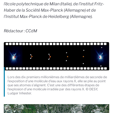
l’école polytechnique de Milan (Italie), de l’institut Fritz-
Haber de la Société Max-Planck (Allemagne) et de
l’Institut Max-Planck de Heidelberg (Allemagne).
Rédacteur : CCdM
Lors des dix premiers millionièmes de milliardièmes de seconde de
l’exposition d’une molécule d’eau aux rayons X, elle se plie au point
que ses atomes s’alignent. C’est une des différentes étapes de
l’explosion d’une molécule irradiée par des rayons X. © DESY,
Ludger Inhester.