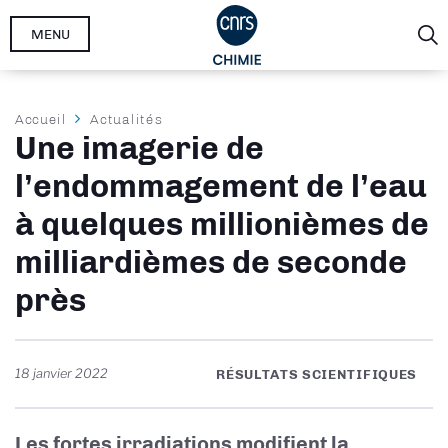
Aller
MENU
au
contenu
principal
Fil
Accueil
Actualités
Une imagerie de
d'Ariane
l’endommagement de l’eau
à quelques millionièmes de
milliardièmes de seconde
près
18 janvier 2022
RÉSULTATS SCIENTIFIQUES
Les fortes irradiations modifient la