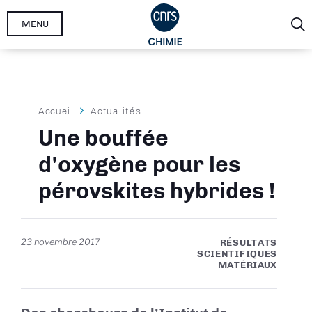
Aller
MENU
au
contenu
principal
Fil
Accueil
Actualités
d'Ariane
Une bouffée
d'oxygène pour les
pérovskites hybrides !
23 novembre 2017
RÉSULTATS
SCIENTIFIQUES
MATÉRIAUX