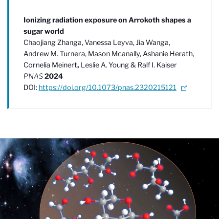
Ionizing radiation exposure on Arrokoth shapes a
sugar world
Chaojiang Zhanga, Vanessa Leyva, Jia Wanga,
Andrew M. Turnera, Mason Mcanally, Ashanie Herath,
Cornelia Meinert
,
Leslie A. Young & Ralf I. Kaiser
PNAS
2024
DOI:
https://doi.org/10.1073/pnas.2320215121