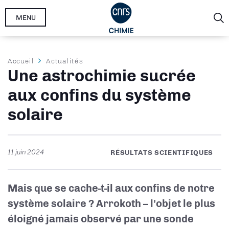
Aller
MENU
au
contenu
principal
Fil
Accueil
Actualités
Une astrochimie sucrée
d'Ariane
aux confins du système
solaire
11 juin 2024
RÉSULTATS SCIENTIFIQUES
Mais que se cache-t-il aux confins de notre
système solaire ? Arrokoth – l'objet le plus
éloigné jamais observé par une sonde