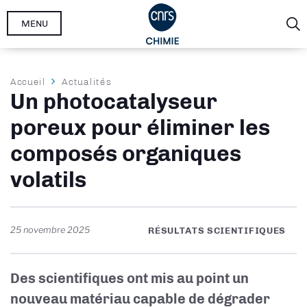
Aller
MENU
au
contenu
principal
Fil
Accueil
Actualités
Un photocatalyseur
d'Ariane
poreux pour éliminer les
composés organiques
volatils
25 novembre 2025
RÉSULTATS SCIENTIFIQUES
Des scientifiques ont mis au point un
nouveau matériau capable de dégrader