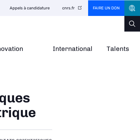
FAIRE UN DON
Appels à candidature
cnrs.fr
novation
International
Talents
iques
trique