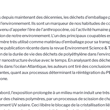
s depuis maintenant des décennies, les déchets d’emballage 
r l’environnement. Ils sont un marqueur de nos habitudes de 
venu d’appeler l’ère de l’anthropocène, où l’activité humaine
tion de notre environnement. L’un des principaux coupables es
mère très utilisé comme matériau d’emballage pour sa transp
ne publication récente dans la revue Environment Science & 
n de la durée de vie des déchets de polyéthylène dans l’env
r nanostructure évolue avec le temps. En analysant des déche
és dans l’océan Atlantique, les auteurs ont tiré des conclusion
ntes, quant aux processus déterminant la réintégration du PE
bone.
abord, l’exposition prolongée à un milieu marin induit une très
r des chaines polymères, par un processus de scission de cha
ment UV solaire. Ceci libère le blocage de la cristallisation l