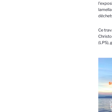
l’expos
lamella
déchets
Ce trava
Christo
(LPS), 