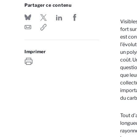
Partager ce contenu
Visible
fort su
est con
l’évolu
Imprimer
un poly
coût. U
questio
que leu
collect
importa
du car
Tout d’
longueu
rayonne