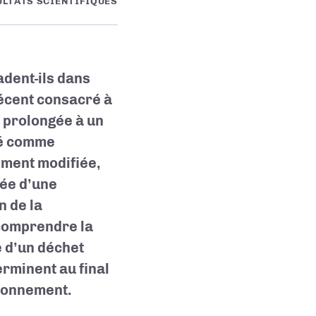
ULTATS SCIENTIFIQUES
dent-ils dans
récent consacré à
n prolongée à un
isé comme
ément modifiée,
née d’une
n de la
 comprendre la
e d’un déchet
erminent au final
ironnement.