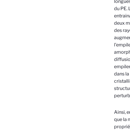
longues
du PE. 
entrain
deux mé
des ray
augment
l’empil
amorphe
diffusi
empilem
dans la
cristal
structu
perturb
Ainsi, 
que la 
proprié