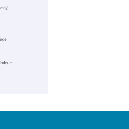
clay)
uède
himique