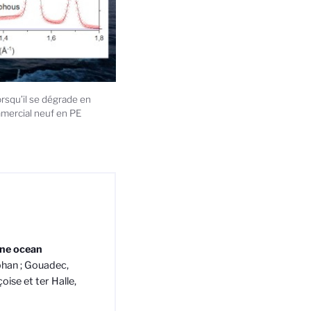
rsqu’il se dégrade en
mmercial neuf en PE
ene ocean
phan ; Gouadec,
ise et ter Halle,