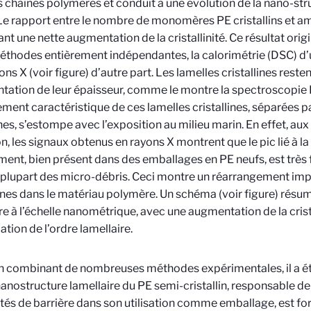
 chaines polymères et conduit à une évolution de la nano-stru
Le rapport entre le nombre de monomères PE cristallins et 
ant une nette augmentation de la cristallinité. Ce résultat orig
thodes entièrement indépendantes, la calorimétrie (DSC) d’un
ons X (voir figure) d’autre part. Les lamelles cristallines reste
ation de leur épaisseur, comme le montre la spectroscopie
ement caractéristique de ces lamelles cristallines, séparées 
s, s’estompe avec l’exposition au milieu marin. En effet, aux 
on, les signaux obtenus en rayons X montrent que le pic lié à l
ent, bien présent dans des emballages en PE neufs, est très 
 plupart des micro-débris. Ceci montre un réarrangement imp
lines dans le matériau polymère. Un schéma (voir figure) résum
re à l’échelle nanométrique, avec une augmentation de la crista
ation de l’ordre lamellaire.
en combinant de nombreuses méthodes expérimentales, il a ét
nanostructure lamellaire du PE semi-cristallin, responsable de
tés de barrière dans son utilisation comme emballage, est f