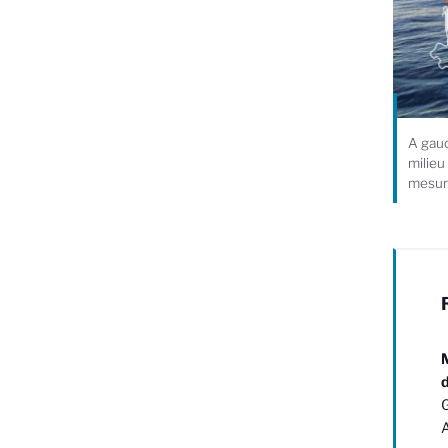
A gauc
milieu
mesur
M
G
A