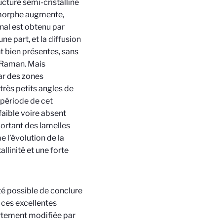
cture semi-cristalline
amorphe augmente,
inal est obtenu par
e part, et la diffusion
nt bien présentes, sans
 Raman. Mais
par des zones
très petits angles de
a période de cet
faible voire absent
ortant des lamelles
e l’évolution de la
llinité et une forte
é possible de conclure
 ces excellentes
ortement modifiée par