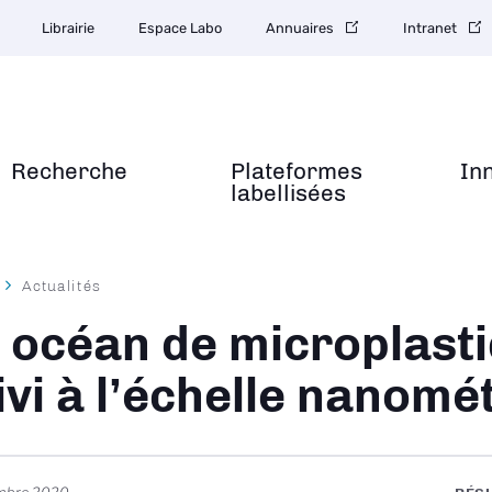
Librairie
Espace Labo
Annuaires
Intranet
Recherche
Plateformes
In
labellisées
Actualités
ane
 océan de microplast
ivi à l’échelle nanomé