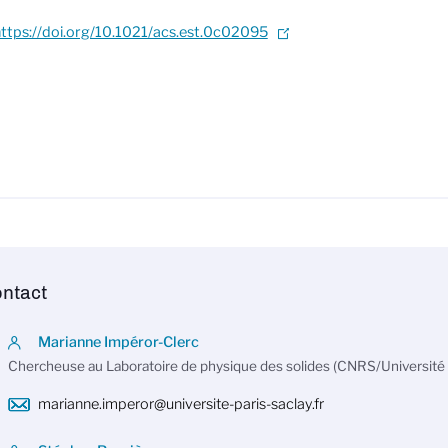
ttps://doi.org/10.1021/acs.est.0c02095
ntact
Marianne Impéror-Clerc
Chercheuse au Laboratoire de physique des solides (CNRS/Université 
marianne.imperor@universite-paris-saclay.fr