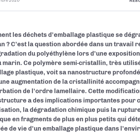
mbre 2020
RÉS
nt les déchets d’emballage plastique se dégra
an ? C’est la question abordée dans un travail 
gradation du polyéthylène lors d’une expositio
u marin. Ce polymère semi-cristallin, très util
lage plastique, voit sa nanostructure profond
une augmentation de la cristallinité accompag
rbation de l’ordre lamellaire. Cette modificatio
tructure a des implications importantes pour
lisation, la dégradation chimique puis la ruptur
ique en fragments de plus en plus petits qui dét
rée de vie d’un emballage plastique dans l’env