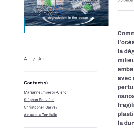
09 déce
Comme
l’océ
la dé
A
A
milie
-
+
embal
avec 
Contact(s)
pertu
Marianne Impéror-Clerc
nanos
Stéphan Rouzière
fragi
Christopher Garvey
plast
Alexandra Ter Halle
la du