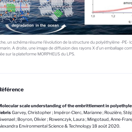
he, un schéma résume l’évolution de la structure du polyéthylène -PE- lo
 marin. A droite, une image de diffusion des rayons X d’un emballage co
ée sur la plateforme MORPHEUS du LPS.
Référence
olecular scale understanding of the embrittlement in polyethyl
debris
Garvey, Christopher ; Impéror-Clerc, Marianne ; Rouzière, Sté
wenael ; Boyron, Olivier ; Rowenczyk, Laura ; Mingotaud, Anne-Franço
lexandra Environmental Science & Technology 18 août 2020.