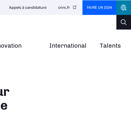
FAIRE UN DON
Appels à candidature
cnrs.fr
novation
International
Talents
ur
de