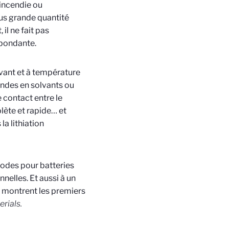
'incendie ou
lus grande quantité
il ne fait pas
abondante.
lvant et à température
andes en solvants ou
 contact entre le
plète et rapide… et
a lithiation
rodes pour batteries
nelles. Et aussi à un
 montrent les premiers
erials
.