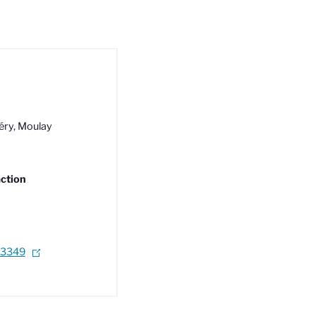
é
ry, Moulay
action
03349