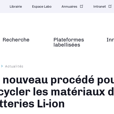
Librairie
Espace Labo
Annuaires
Intranet
Recherche
Plateformes
In
labellisées
Actualités
ane
 nouveau procédé po
cycler les matériaux 
tteries Li-ion