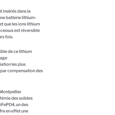
t insérés dans la
ne batterie lithium-
t que les ions lithium
ocessus est réversible
rs fois.
ible de ce lithium
lage
ation les plus
e par compensation des
 Montpellier
chimie des solides
 LiFePO4, un des
fre en effet une