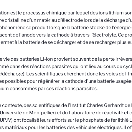
iation est le processus chimique par lequel des ions lithium son
re cristalline d'un matériau d'électrode lors de la décharge d'u
 phénomène se produit lorsque la batterie stocke de l'énergie e
acent de l'anode vers la cathode à travers l'électrolyte. Ce pr
permet à la batterie de se décharger et de se recharger plusieu
de vie des batteries Li-ion provient souvent de la perte irrévers
é dans des réactions parasites qui ont lieu au cours du cyc
/décharge). Les scientifiques cherchent donc les voies de lithi
es possibles pour régénérer la cathode d’une batterie usagé
thium consommés par ces réactions parasites.
 contexte, des scientifiques de l’Institut Charles Gerhardt de
niversité de Montpellier) et du Laboratoire de réactivité et 
PJV) ont focalisé leurs efforts sur le phosphate de fer lithié
rs matériaux pour les batteries des véhicules électriques. Il of