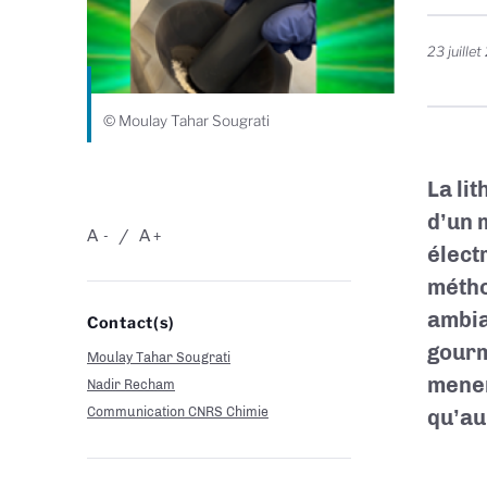
23 juille
© Moulay Tahar Sougrati
La lit
d’un m
A
A
-
+
élect
métho
ambia
Contact(s)
gourm
Moulay Tahar Sougrati
mener
Nadir Recham
Communication CNRS Chimie
qu’au