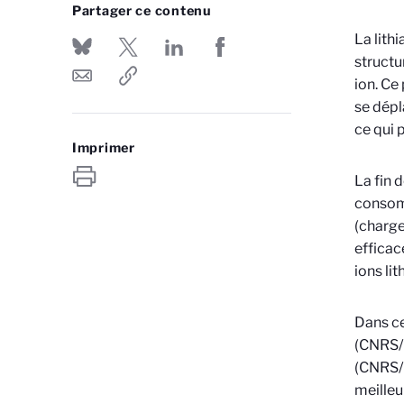
Partager ce contenu
La lith
structu
ion. Ce
se dépl
ce qui 
Imprimer
La fin 
consomm
(charge
efficac
ions li
Dans ce
(CNRS/U
(CNRS/U
meilleu