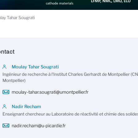
ay Tahar Sougrati
ntact
Moulay Tahar Sougrati
Ingénieur de recherche à l’Institut Charles Gerhardt de Montpellier (C
Montpellier)
moulay-tahar.sougrati@umontpellier.fr
Nadir Recham
Enseignant chercheur au Laboratoire de réactivité et chimie des soli
nadir.recham@u-picardie.fr