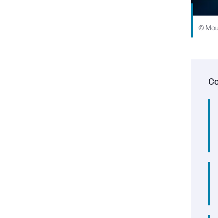
© Moul
Co