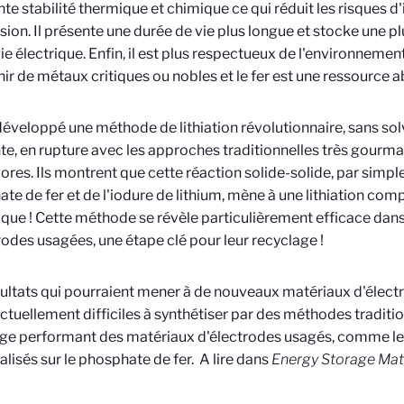
nte stabilité thermique et chimique ce qui réduit les risques d
sion. Il présente une durée de vie plus longue et stocke une p
e électrique. Enfin, il est plus respectueux de l'environnement, 
nir de métaux critiques ou nobles et le fer est une ressource 
 développé une méthode de lithiation révolutionnaire, sans so
e, en rupture avec les approches traditionnelles très gourm
ores. Ils montrent que cette réaction solide-solide, par simple
te de fer et de l'iodure de lithium, mène à une lithiation com
que ! Cette méthode se révèle particulièrement efficace dans l
rodes usagées, une étape clé pour leur recyclage !
ultats qui pourraient mener à de nouveaux matériaux d'élect
actuellement difficiles à synthétiser par des méthodes tradition
ge performant des matériaux d'électrodes usagés, comme le
éalisés sur le phosphate de fer. A lire dans
Energy Storage Mat