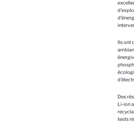
excelle
d'explo
d’énergi
interve
Ils ont
ambiant
énergiv
phospha
écologi
d'élect
Des rés
Li-ion 
recycla
tests r