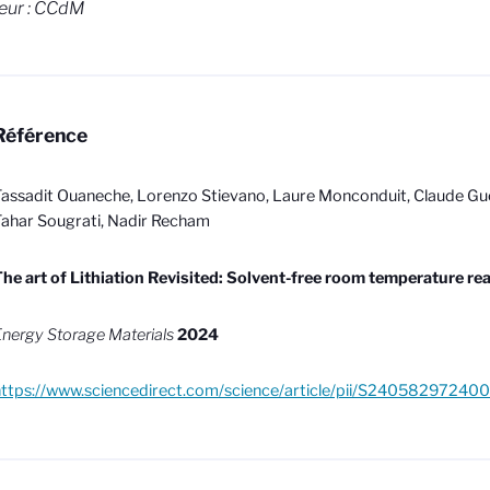
eur : CCdM
Référence
assadit Ouaneche, Lorenzo Stievano, Laure Monconduit, Claude Gu
ahar Sougrati, Nadir Recham
he art of Lithiation Revisited: Solvent-free room temperature re
nergy Storage Materials
2024
https://www.sciencedirect.com/science/article/pii/S24058297240