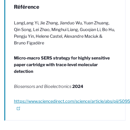
Référence
LangLang
Yi
,
Jie
Zhang
,
Jianduo
Wu
,
Yuan
Zhuang
,
Qin
Song
,
Lei
Zhao
,
Minghui
Liang
,
Guoqian
Li
,
Bo
Hu
,
Pengju
Yin
,
Helene
Castel
,
Alexandre
Maciuk
&
Bruno
Figadère
Micro-macro SERS strategy for highly sensitive
paper cartridge with trace-level molecular
detection
Biosensors and Bioelectronics
2024
https://www.sciencedirect.com/science/article/abs/pii/