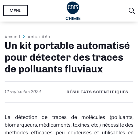
Aller
MENU
au
contenu
principal
Fil
Accueil
Actualités
Un kit portable automatisé
d'Ariane
pour détecter des traces
de polluants fluviaux
12 septembre 2024
RÉSULTATS SCIENTIFIQUES
La détection de traces de molécules (polluants,
biomarqueurs, médicaments, toxines, etc.) nécessite des
méthodes efficaces, peu coûteuses et utilisables en