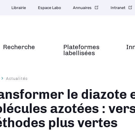
Librairie
Espace Labo
Annuaires
Intranet
Recherche
Plateformes
In
labellisées
Actualités
ane
ansformer le diazote 
lécules azotées : ver
thodes plus vertes