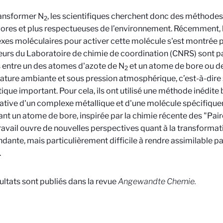
ransformer N
, les scientifiques cherchent donc des méthode
2
ores et plus respectueuses de l’environnement. Récemment, l’
es moléculaires pour activer cette molécule s'est montrée 
urs du Laboratoire de chimie de coordination (CNRS) sont p
s entre un des atomes d'azote de N
et un atome de bore ou de 
2
ture ambiante et sous pression atmosphérique, c’est-à-dire
ique important. Pour cela, ils ont utilisé une méthode inédite 
tive d'un complexe métallique et d'une molécule spécifique
nt un atome de bore, inspirée par la chimie récente des "Pai
 travail ouvre de nouvelles perspectives quant à la transforma
dante, mais particulièrement difficile à rendre assimilable 
.
ultats sont publiés dans la revue
Angewandte Chemie.