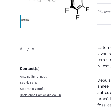
06 nove
L’atome
A
A
-
+
vivants
terrest
N
est u
2
Contact(s)
Antoine Simonneau
Depuis 
Sophie Félix
année l
Stéphanie Younès
autres 
Christophe Cartier dit Moulin
procédé
fossile