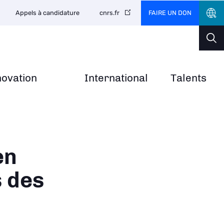
FAIRE UN DON
Appels à candidature
cnrs.fr
novation
International
Talents
en
s des