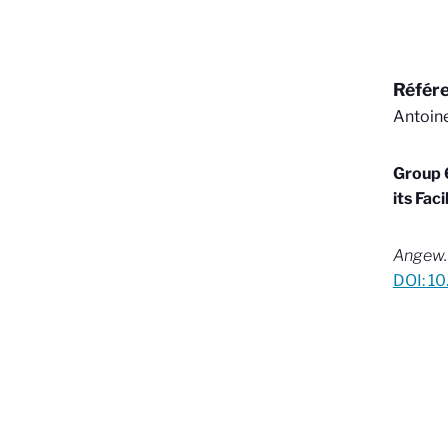
Référ
Antoine
Group 
its Fac
Angew.
DOI: 1