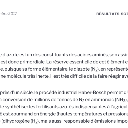
mbre 2017
RÉSULTATS SC
 d’azote est un des constituants des acides aminés, son assim
 est donc primordiale. La réserve essentielle de cet élément 
re, puisque sa forme élémentaire, le diazote (N
), en représen
2
ne molécule très inerte, il est très difficile de la faire réagir 
près d'un siècle, le procédé industriel Haber-Bosch permet d
a conversion de millions de tonnes de N
en ammoniac (NH
)
2
3
de synthétiser les fertilisants azotés indispensables à l'agricul
 est gourmand en énergie (hautes températures et pressions
s (dihydrogène (H
), mais aussi responsable d’émissions imp
2