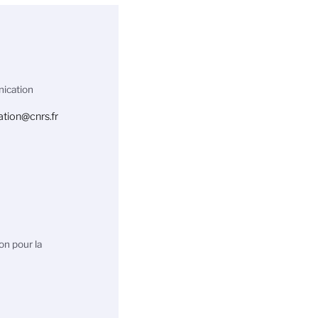
ication
tion@cnrs.fr
on pour la