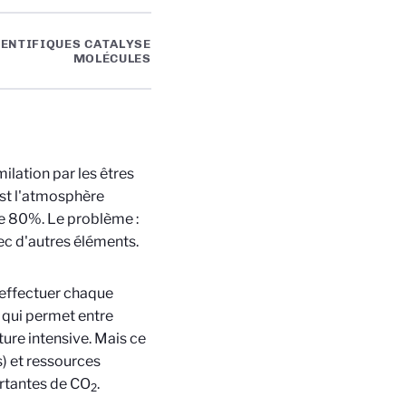
IENTIFIQUES CATALYSE
MOLÉCULES
ilation par les êtres
est l'atmosphère
te 80%. Le problème :
avec d'autres éléments.
'effectuer chaque
, qui permet entre
ture intensive. Mais ce
) et ressources
ortantes de CO
.
2