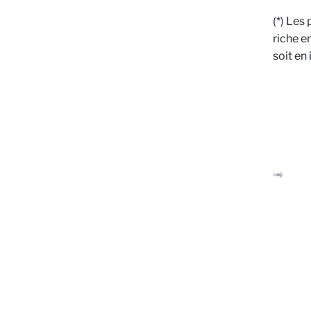
(*) Les
riche e
soit en