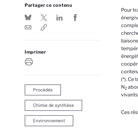
Partager ce contenu
Pour t
énergiv
complex
cherche
liaison
tempéra
Imprimer
énergét
coopéra
contena
(*). Ce
N
abon
2
Procédés
vivants
Chimie de synthèse
Ces rés
Environnement