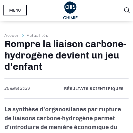
Aller
MENU
au
contenu
principal
Fil
Accueil
Actualités
Rompre la liaison carbone-
d'Ariane
hydrogène devient un jeu
d’enfant
26 juillet 2023
RÉSULTATS SCIENTIFIQUES
La synthèse d’organosilanes par rupture
de liaisons carbone-hydrogène permet
d’introduire de manière économique du