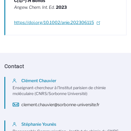
C(
sp
)‑H Bonds
Angew. Chem. Int. Ed.
2023
https://doi.org/10.1002/anie.202306115
Contact
Clément Chauvier
Enseignant-chercheur à l’Institut parisien de chimie
moléculaire (CNRS/Sorbonne Université)
clement.chauvier@sorbonne-universite.fr
Stéphanie Younès