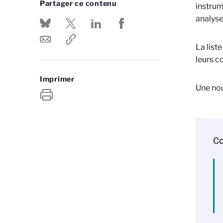
Partager ce contenu
instrum
analyse
La list
leurs c
Imprimer
Une nou
Co