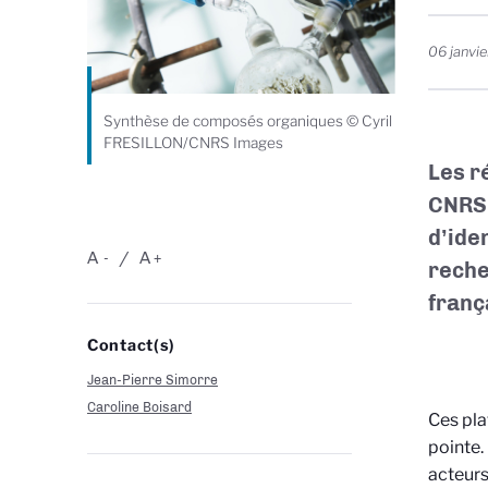
06 janvi
Synthèse de composés organiques © Cyril
FRESILLON/CNRS Images
Les r
CNRS 
d’ide
A
A
-
+
reche
franç
Contact(s)
Jean-Pierre Simorre
Caroline Boisard
Ces pla
pointe.
acteurs