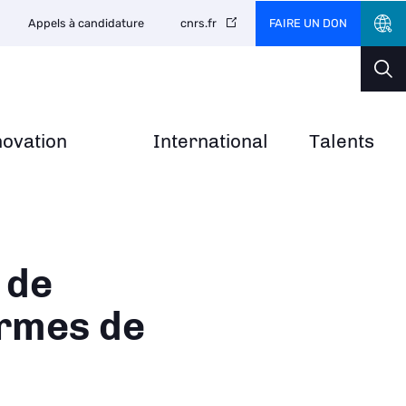
FAIRE UN DON
Appels à candidature
cnrs.fr
novation
International
Talents
 de
ormes de