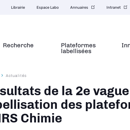
Librairie
Espace Labo
Annuaires
Intranet
Recherche
Plateformes
In
labellisées
Actualités
ane
sultats de la 2e vague
bellisation des platef
RS Chimie