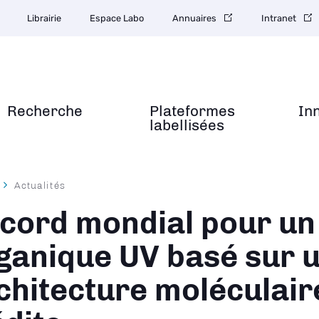
Librairie
Espace Labo
Annuaires
Intranet
Recherche
Plateformes
In
labellisées
Actualités
ane
cord mondial pour un
ganique UV basé sur 
chitecture moléculair