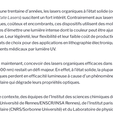
une trentaine d’années, les lasers organiques à l’état solide 
tate Lasers
) suscitent un fort intérêt. Contrairement aux lase
ues, coûteux et encombrants, ces dispositifs utilisent des m
s d’émettre une lumière intense dont la couleur peut être aj
e. Leur légèreté, leur flexibilité et leur faible coût de product
ts de choix pour des applications en lithographie électroniq
ents médicaux par lumière UV.
 maintenant, concevoir des lasers organiques efficaces dans 
0 nm) restait un défi majeur. En effet, à l’état solide, la plup
ues perdent en efficacité lumineuse à cause d’un phénomèn
aire qui dégrade leurs propriétés optiques.
 contexte, des équipes de l’Institut des sciences chimiques 
niversité de Rennes/ENSCR/INSA Rennes), de l’Institut paris
aire (CNRS/Sorbonne Université) et du Laboratoire de physiq