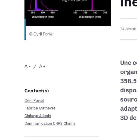
in
14 octob
© Cyril Poriel
Une c
A
A
-
+
organ
358,5
dispo
Contact(s)
sourc
Cyril Poriel
adapt
Fabrice Mathevet
Chihaya Adachi
3D de
Communication CNRS Chimie