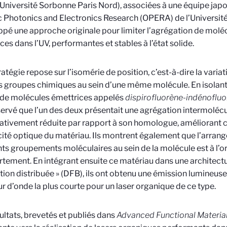
niversité Sorbonne Paris Nord), associées à une équipe japo
 Photonics and Electronics Research (OPERA) de l’Université
pé une approche originale pour limiter l’agrégation de molé
ces dans l’UV, performantes et stables à l’état solide.
ratégie repose sur l’isomérie de position, c’est-à-dire la variat
s groupes chimiques au sein d’une même molécule. En isolan
 de molécules émettrices appelés
dispirofluorène-indénoflu
ervé que l’un des deux présentait une agrégation intermolécu
cativement réduite par rapport à son homologue, améliorant
acité optique du matériau. Ils montrent également que l’arra
nts groupements moléculaires au sein de la molécule est à l’or
ement. En intégrant ensuite ce matériau dans une architectur
tion distribuée » (DFB), ils ont obtenu une émission lumineuse
r d’onde la plus courte pour un laser organique de ce type.
ultats, brevetés et publiés dans
Advanced Functional Materia