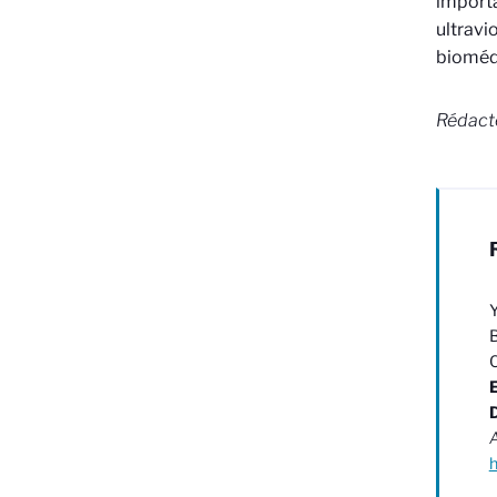
importa
ultravi
bioméd
Rédact
Y
B
C
A