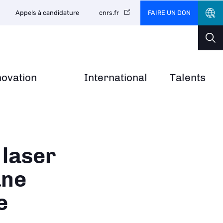
FAIRE UN DON
Appels à candidature
cnrs.fr
novation
International
Talents
 laser
une
e