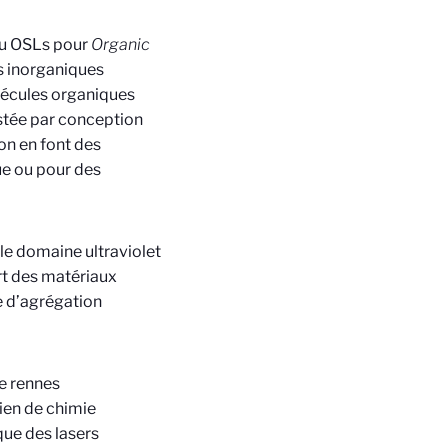
(ou OSLs pour
Organic
rs inorganiques
olécules organiques
ustée par conception
ion en font des
ue ou pour des
le domaine ultraviolet
art des matériaux
e d’agrégation
de rennes
ien de chimie
ue des lasers