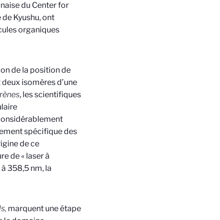
naise du Center for
 de Kyushu, ont
cules organiques
ion de la position de
t deux isomères d’une
orènes
, les scientifiques
laire
 considérablement
ngement spécifique des
igine de ce
e de « laser à
 à 358,5 nm, la
ls,
marquent une étape