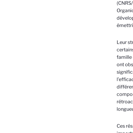
(CNRS/U
Organic
dévelop
émettri
Leur st
certain
famille
ont obs
signifi
l’effic
différe
comport
rétroac
longueu
Ces rés