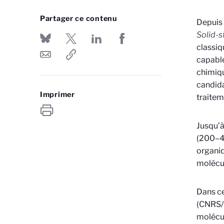
Partager ce contenu
Depuis 
Solid-s
classiq
capable
chimiqu
candida
Imprimer
traitem
Jusqu’à
(200–40
organiq
molécul
Dans ce
(CNRS/U
molécul