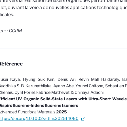
nte vers la réalisation de lasers organiques performants dan
olet, ouvrant la voie à de nouvelles applications technologiqu
icales.
eur : CCdM
Référence
usei Kaya, Hyung Suk Kim, Denis Ari, Kevin Mall Haidaraly, Is
uddhika S. B. Karunathilaka, Ayano Abe, Youhei Chitose, Sebastien 
henais, Cyril Poriel, Fabrice Mathevet & Chihaya Adachi
Efficient UV Organic Solid-State Lasers with Ultra-Short Wavel
Dispirofluorene-Indenofluorene Isomers
dvanced Functional Materials
2025
https://doi.org/10.1002/adfm.202514060