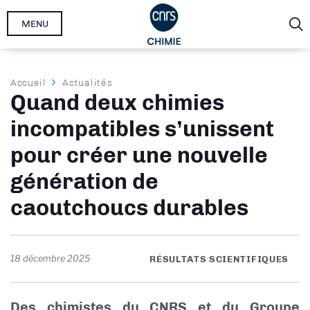
Aller
MENU
au
contenu
principal
Fil
Accueil
Actualités
Quand deux chimies
d'Ariane
incompatibles s’unissent
pour créer une nouvelle
génération de
caoutchoucs durables
18 décembre 2025
RÉSULTATS SCIENTIFIQUES
Des chimistes du CNRS et du Groupe