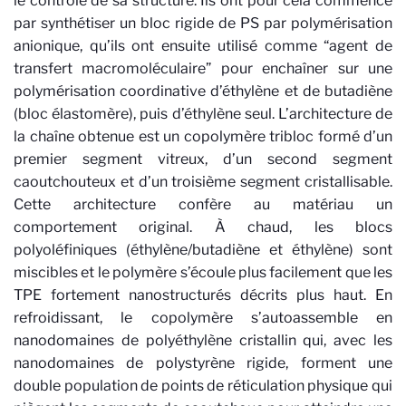
le contrôle de sa structure. Ils ont pour cela commencé
par synthétiser un bloc rigide de PS par polymérisation
anionique, qu’ils ont ensuite utilisé comme “agent de
transfert macromoléculaire” pour enchaîner sur une
polymérisation coordinative d’éthylène et de butadiène
(bloc élastomère), puis d’éthylène seul. L’architecture de
la chaîne obtenue est un copolymère tribloc formé d’un
premier segment vitreux, d’un second segment
caoutchouteux et d’un troisième segment cristallisable.
Cette architecture confère au matériau un
comportement original. À chaud, les blocs
polyoléfiniques (éthylène/butadiène et éthylène) sont
miscibles et le polymère s’écoule plus facilement que les
TPE fortement nanostructurés décrits plus haut. En
refroidissant, le copolymère s’autoassemble en
nanodomaines de polyéthylène cristallin qui, avec les
nanodomaines de polystyrène rigide, forment une
double population de points de réticulation physique qui