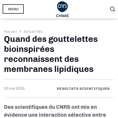
Aller
MENU
au
contenu
principal
Fil
Accueil
Actualités
Quand des gouttelettes
d'Ariane
bioinspirées
reconnaissent des
membranes lipidiques
20 mai 2026
RÉSULTATS SCIENTIFIQUES
Des scientifiques du CNRS ont mis en
évidence une interaction sélective entre