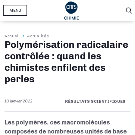
Aller
MENU
au
contenu
principal
Fil
Accueil
Actualités
Polymérisation radicalaire
d'Ariane
contrôlée : quand les
chimistes enfilent des
perles
18 janvier 2022
RÉSULTATS SCIENTIFIQUES
Les polymères, ces macromolécules
composées de nombreuses unités de base