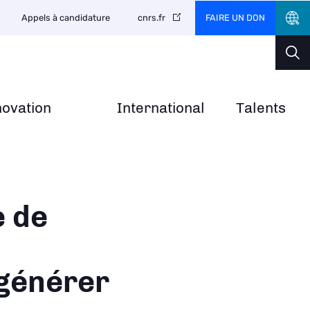
FAIRE UN DON
Appels à candidature
cnrs.fr
novation
International
Talents
e de
 générer