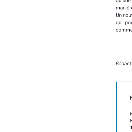
qu’une
manière
Un nouv
qui po
comme 
Rédact
K
T