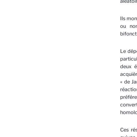
aléatoi
Ils mon
ou non
bifonct
Le dépô
particu
deux él
acquièr
« de Ja
réacti
préfére
convert
homolog
Ces rés