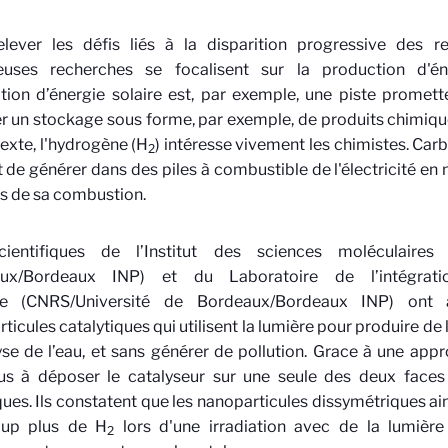
elever les défis liés à la disparition progressive des re
uses recherches se focalisent sur la production d'éne
sation d’énergie solaire est, par exemple, une piste promet
r un stockage sous forme, par exemple, de produits chimiq
exte, l'hydrogène (H
) intéresse vivement les chimistes. Carb
2
t de générer dans des piles à combustible de l'électricité en 
s de sa combustion.
ientifiques de l’Institut des sciences moléculaires
aux/Bordeaux INP) et du Laboratoire de l’intégrat
e (CNRS/Université de Bordeaux/Bordeaux INP) ont 
ticules catalytiques qui utilisent la lumière pour produire de 
se de l’eau, et sans générer de pollution. Grace à une appro
us à déposer le catalyseur sur une seule des deux face
ues. Ils constatent que les nanoparticules dissymétriques a
up plus de H
lors d'une irradiation avec de la lumière 
2