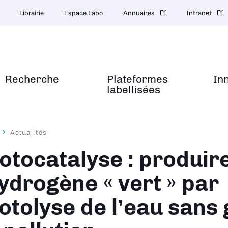
Librairie
Espace Labo
Annuaires
Intranet
Recherche
Plateformes
In
labellisées
Actualités
ane
otocatalyse : produir
hydrogène « vert » par
otolyse de l’eau sans