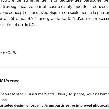
 rupture de symétrie de l’architecture des particules 
 très significative leur efficacité catalytique de la conver
eau concept qui peut s’appliquer non seulement à la photo
urrait être adapté à une grande variété d’autres processu
la réduction du CO
.
2
eur CCdM
Référence
haoula Missaoui,
Guillaume Wantz, Thierry Toupance, Sylvain Cham
Kuhn
argeted design of organic Janus particles for improved photocat