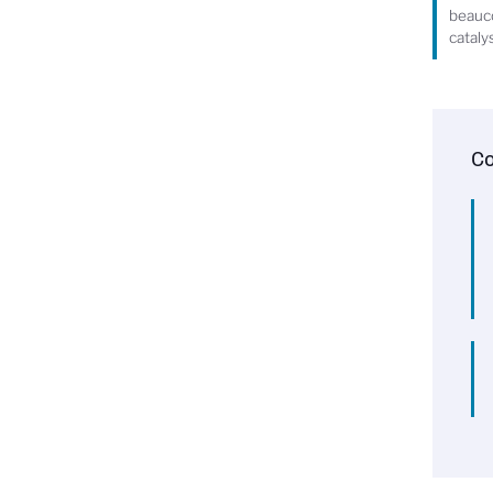
beauco
catal
Co