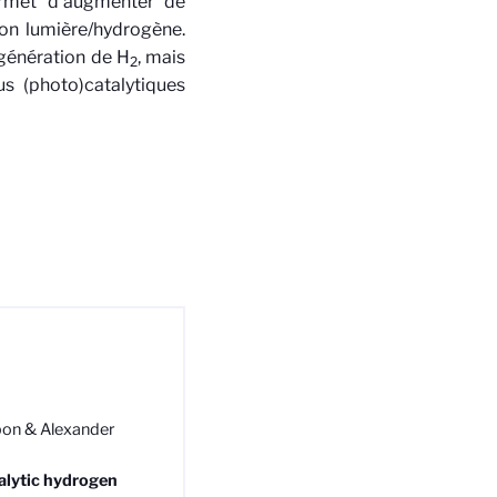
permet d’augmenter de
sion lumière/hydrogène.
génération de H
, mais
2
s (photo)catalytiques
bon & Alexander
alytic hydrogen