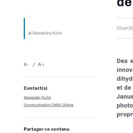
de
13 juin 2
@ Alexandre Kuhn
Des s
A
A
-
+
inno
dihyd
et de
Contact(s)
Janu
Alexander Kuhn
photo
Communication CNRS Chimie
propr
Partager ce contenu