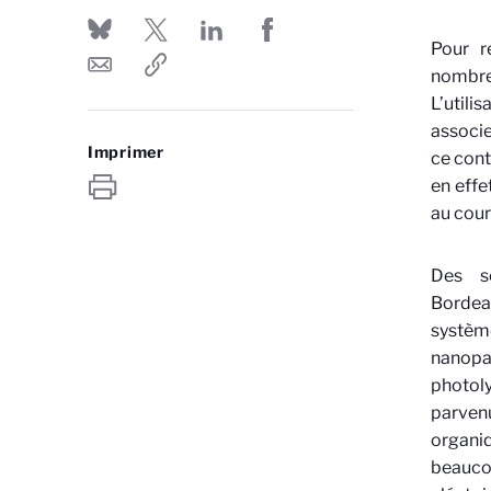
Pour r
nombre
L’utili
associe
Imprimer
ce cont
en effe
au cour
Des sc
Borde
systèm
nanopar
photoly
parven
organiq
beauco