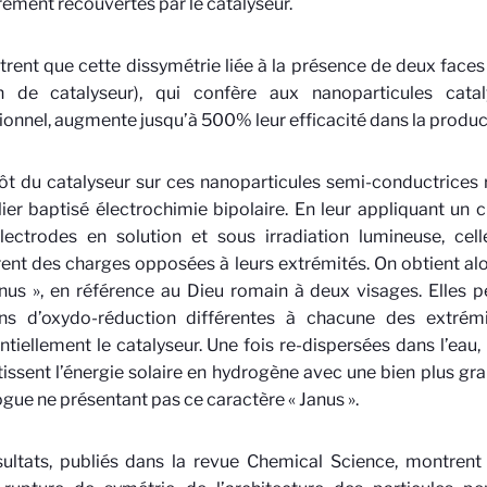
rement recouvertes par le catalyseur.
trent que cette dissymétrie liée à la présence de deux faces
 de catalyseur), qui confère aux nanoparticules catal
ionnel, augmente jusqu’à 500% leur efficacité dans la produ
t du catalyseur sur ces nanoparticules semi-conductrices
lier baptisé électrochimie bipolaire. En leur appliquant un
ectrodes en solution et sous irradiation lumineuse, cell
ent des charges opposées à leurs extrémités. On obtient alo
nus », en référence au Dieu romain à deux visages. Elles p
ons d’oxydo-réduction différentes à chacune des extrémi
ntiellement le catalyseur. Une fois re-dispersées dans l’eau, 
issent l’énergie solaire en hydrogène avec une bien plus gra
ue ne présentant pas ce caractère « Janus ».
ultats, publiés dans la revue Chemical Science, montrent