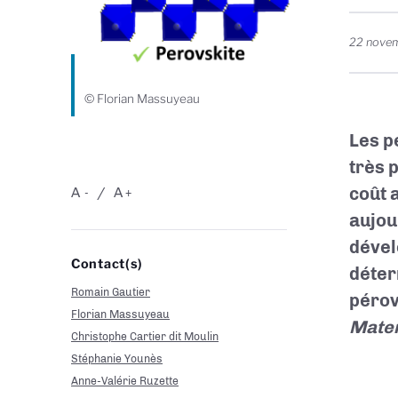
22 nove
© Florian Massuyeau
Les p
très 
coût 
A
A
-
+
aujou
dével
Contact(s)
déter
Romain Gautier
pérov
Florian Massuyeau
Mater
Christophe Cartier dit Moulin
Stéphanie Younès
Anne-Valérie Ruzette