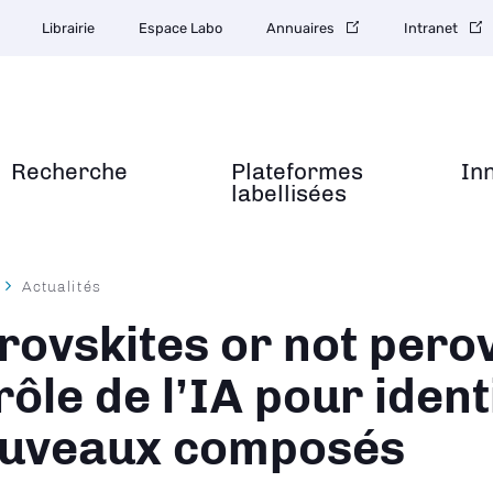
Librairie
Espace Labo
Annuaires
Intranet
Recherche
Plateformes
In
labellisées
Actualités
ane
rovskites or not perov
 rôle de l’IA pour ident
uveaux composés