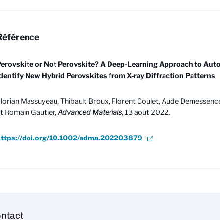
Référence
Perovskite or Not Perovskite? A Deep-Learning Approach to Auto
dentify New Hybrid Perovskites from X-ray Diffraction Patterns
lorian Massuyeau, Thibault Broux, Florent Coulet, Aude Demessenc
t Romain Gautier,
Advanced Materials
, 13 août 2022.
https://doi.org/10.1002/adma.202203879
ntact