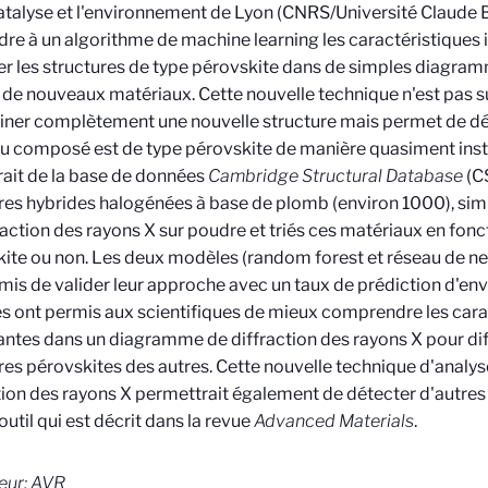
catalyse et l'environnement de Lyon (CNRS/Université Claude Be
re à un algorithme de machine learning les caractéristiques
ier les structures de type pérovskite dans de simples diagram
de nouveaux matériaux. Cette nouvelle technique n'est pas s
ner complètement une nouvelle structure mais permet de dé
 composé est de type pérovskite de manière quasiment instan
rait de la base de données
Cambridge Structural Database
(CS
res hybrides halogénées à base de plomb (environ 1000), si
raction des rayons X sur poudre et triés ces matériaux en fonc
ite ou non. Les deux modèles (random forest et réseau de ne
mis de valider leur approche avec un taux de prédiction d'env
 ont permis aux scientifiques de mieux comprendre les cara
ntes dans un diagramme de diffraction des rayons X pour dif
res pérovskites des autres. Cette nouvelle technique d'anal
tion des rayons X permettrait également de détecter d'autres
outil qui est décrit dans la revue
Advanced Materials
.
eur: AVR