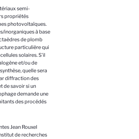
tériaux semi-
rs propriétés
mes photovoltaïques.
es/inorganiques à base
octaèdres de plomb
ture particulière qui
llules solaires. S'il
alogène et/ou de
synthèse, quelle sera
ar diffraction des
 de savoir si un
onophage demande une
imitants des procédés
antes Jean Rouxel
nstitut de recherches