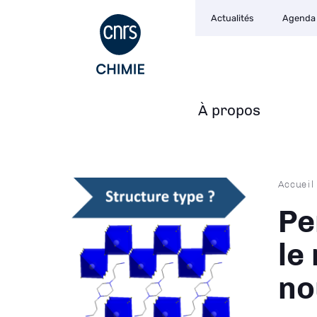
Navigation
Aller
Actualités
Agenda
secondaire
au
contenu
principal
À propos
Navigation
principale
Fil
Accueil
d'Ari
Pe
le
no