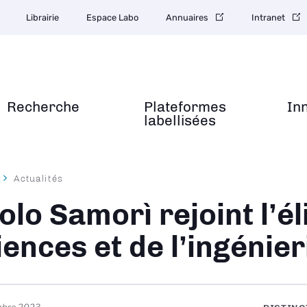
Librairie
Espace Labo
Annuaires
Intranet
Recherche
Plateformes
In
labellisées
Actualités
ane
olo Samorì rejoint l’él
iences et de l’ingénier