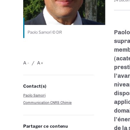
14 déce
Paolo
Paolo Samorì © DR
supra
membr
(acat
A
A
-
+
prest
l’ava
nivea
Contact(s)
dispo
Paolo Samori
appli
Communication CNRS Chimie
domai
l’éne
Partager ce contenu
de la 