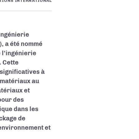
TIONS INTERNATIONAL
’ingénierie
), a été nommé
l’ingénierie
. Cette
significatives à
 matériaux au
tériaux et
pour des
ique dans les
ockage de
l’environnement et