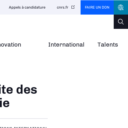
FAIRE UN DON
Appels à candidature
cnrs.fr
novation
International
Talents
ite des
ie