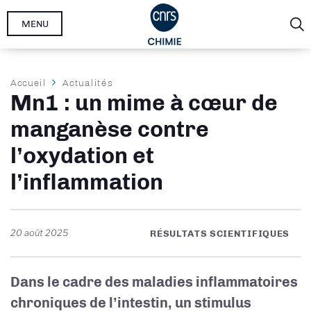
Aller
MENU
au
contenu
principal
Fil
Accueil
Actualités
Mn1 : un mime à cœur de
d'Ariane
manganèse contre
l’oxydation et
l’inflammation
20 août 2025
RÉSULTATS SCIENTIFIQUES
Dans le cadre des maladies inflammatoires
chroniques de l’intestin, un stimulus