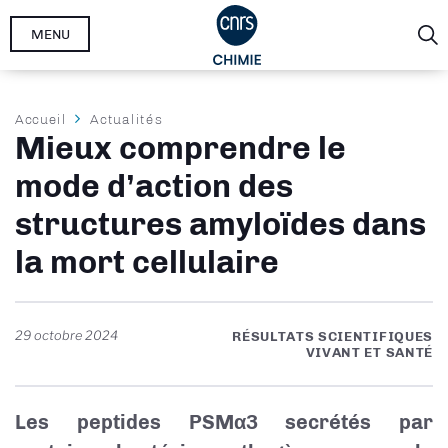
Aller
MENU
au
contenu
principal
Fil
Accueil
Actualités
Mieux comprendre le
d'Ariane
mode d’action des
structures amyloïdes dans
la mort cellulaire
29 octobre 2024
RÉSULTATS SCIENTIFIQUES
VIVANT ET SANTÉ
Les peptides PSMα3 secrétés par