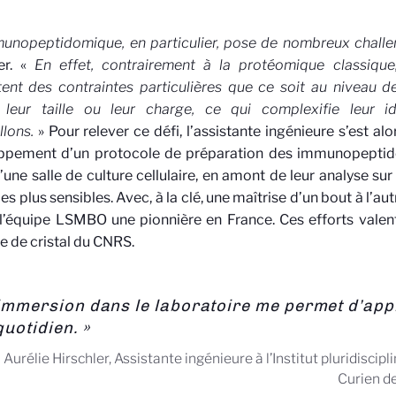
munopeptidomique, en particulier, pose de nombreux chall
er. «
En effet, contrairement à la protéomique classiqu
ent des contraintes particulières que ce soit au niveau d
, leur taille ou leur charge, ce qui complexifie leur id
llons.
» Pour relever ce défi, l’assistante ingénieure s’est alo
ppement d’un protocole de préparation des immunopeptides
’une salle de culture cellulaire, en amont de leur analyse s
es plus sensibles. Avec, à la clé, une maîtrise d’un bout à l’au
 l’équipe LSMBO une pionnière en France. Ces efforts valent
e de cristal du CNRS.
’immersion dans le laboratoire me permet d’ap
quotidien. »
Aurélie Hirschler, Assistante ingénieure à l’Institut pluridiscipl
Curien d