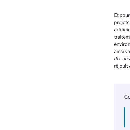
Et pour
projets
artific
trait
environ
ainsi v
dix ans
réjouit 
Co