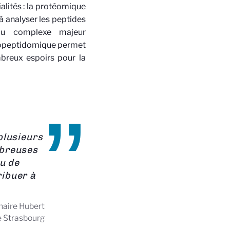
ialités : la protéomique
 analyser les peptides
du complexe majeur
unopeptidomique permet
mbreux espoirs pour la
plusieurs
mbreuses
ou de
ribuer à
inaire Hubert
e Strasbourg