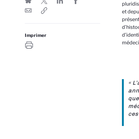
pluridi
et depu
prése
d’histo
d’ident
Imprimer
médecin
« L
ann
que
méd
ces