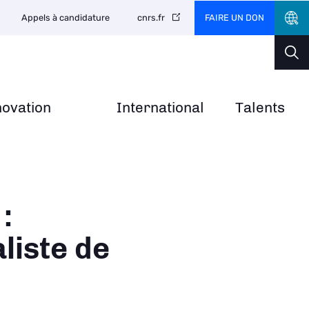
FAIRE UN DON
Appels à candidature
cnrs.fr
novation
International
Talents
:
liste de