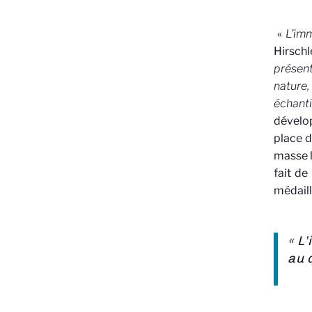
«
L’im
Hirschl
présent
nature
échanti
dévelo
place d
masse l
fait de
médaill
« L
au 