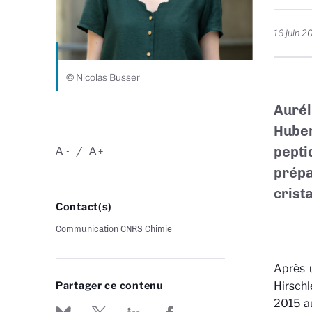
16 juin 2
© Nicolas Busser
Auréli
Huber
pepti
A
A
-
+
prépa
crist
Contact(s)
Communication CNRS Chimie
Après u
Partager ce contenu
Hirschl
2015 a