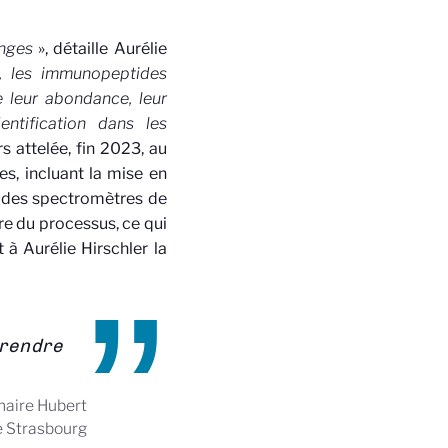
enges
», détaille Aurélie
e, les immunopeptides
e leur abondance, leur
entification dans les
rs attelée, fin 2023, au
, incluant la mise en
ur des spectromètres de
tre du processus, ce qui
 à Aurélie Hirschler la
prendre
inaire Hubert
e Strasbourg