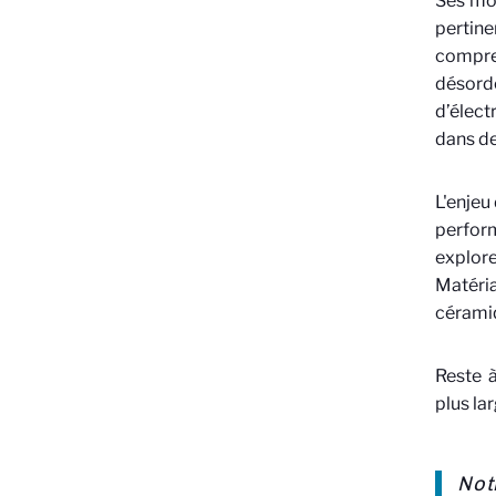
Ses mo
pertine
compre
désordo
d’élect
dans de
L'enjeu
perfor
explore
Matéri
céramiq
Reste à
plus la
Not