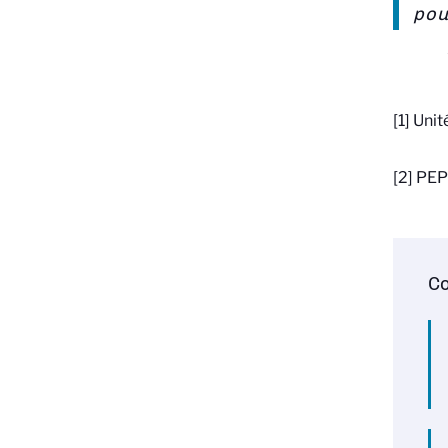
pou
[1] Uni
[2] PEP
Co