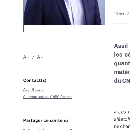
16 avril 
Assil
les c
A
A
-
+
quant
matér
du CN
Contact(s)
Assil Bouzid
Communication CNRS Chimie
« Les 
aléatoi
Partager ce contenu
ne cher