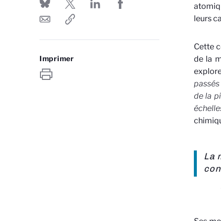
atomiqu
leurs ca
Cette c
Imprimer
de la m
explore
passés 
de la p
échell
chimiqu
La 
con