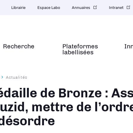
Librairie
Espace Labo
Annuaires
Intranet
Recherche
Plateformes
In
labellisées
Actualités
ane
daille de Bronze : Ass
uzid, mettre de l’ordr
 désordre