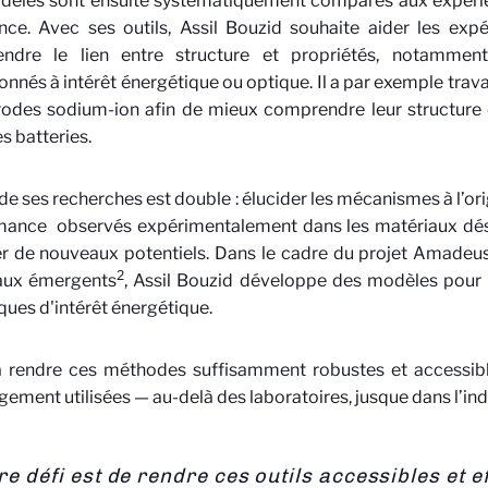
dèles sont ensuite systématiquement comparés aux expérien
nce. Avec ses outils, Assil Bouzid souhaite aider les ex
ndre le lien entre structure et propriétés, notamme
nnés à intérêt énergétique ou optique. Il a par exemple travai
rodes sodium-ion afin de mieux comprendre leur structure
s batteries.
 de ses recherches est double : élucider les mécanismes à l’o
mance
observés expérimentalement dans les matériaux dés
r de nouveaux potentiels. Dans le cadre du projet Amadeu
2
aux émergents
, Assil Bouzid développe des modèles pour i
ues d'intérêt énergétique.
 rendre ces méthodes suffisamment robustes et accessible
rgement utilisées — au-delà des laboratoires, jusque dans l’ind
re défi est de rendre ces outils accessibles et e