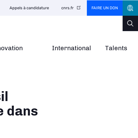
FAIRE UN DON
Appels à candidature
cnrs.fr
novation
International
Talents
il
e dans